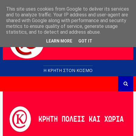
This site uses cookies from Google to deliver its services
and to analyze traffic. Your IP address and user-agent are
shared with Google along with performance and security
metrics to ensure quality of service, generate usage
statistics, and to detect and address abuse.
LEARN MORE
GOT IT
Η ΚΡΗΤΗ ΣΤΟN KOΣΜΟ