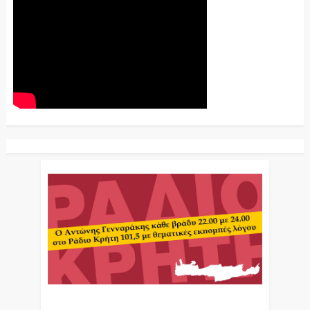
Ο Αντώνης Γενναράκης Στο Ράδιο Κρήτη Κάθε
Βράδυ Απο Τις 10 Έως Τις 12 Με Θεματικές