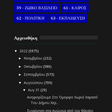
59 - ΖΩΙΚΟ ΒΑΣΙΛΕΙΟ
61 - ΚΑΙΡΟΣ
62 - ΠΟΛΙΤΙΚΗ
63 - ΕΚΠΑΙΔΕΥΣΗ
Αρχειοθήκη
2022
(5975)
▼
Νοεμβρίου
(232)
►
Οκτωβρίου
(586)
►
Σεπτεμβρίου
(573)
►
Αυγούστου
(709)
▼
Αυγ 31
(29)
▼
Ανηφορίζουμε Στο Όμορφο Χωριό Χαρασό
Του Δήμου Χερ...
Συγκίνηση στα Ανώγεια από τον θάνατο