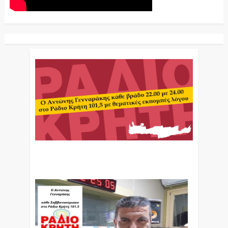
Ο Αντώνης Γενναράκης Στο Ράδιο Κρήτη Κάθε
Βράδυ Απο Τις 10 Έως Τις 12 Με Θεματικές
Εκπομπές Λόγου Και Μουσικής