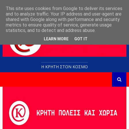
This site uses cookies from Google to deliver its services
and to analyze traffic. Your IP address and user-agent are
shared with Google along with performance and security
metrics to ensure quality of service, generate usage
statistics, and to detect and address abuse.
LEARN MORE
GOT IT
Η ΚΡΗΤΗ ΣΤΟN KOΣΜΟ