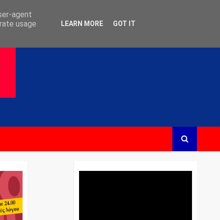
user-agent
erate usage
LEARN MORE
GOT IT