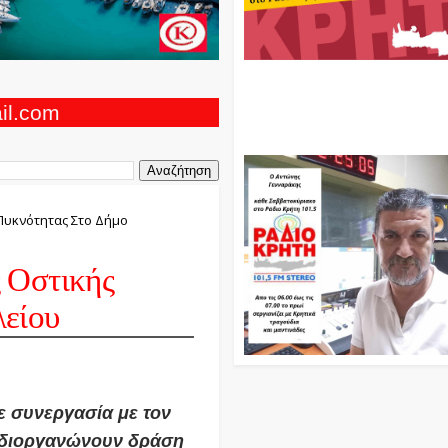
Ο Αντώνης Γενναράκης Στο Ρά
Κρήτη Κάθε Βράδυ Απο Τις 10
Τις 12 Με Θεματικές Εκπομπές
ail.com
Και Μουσικής
Πυκνότητας Στο Δήμο
 Οστικής
είου
ε συνεργασία με τον
, διοργανώνουν δράση