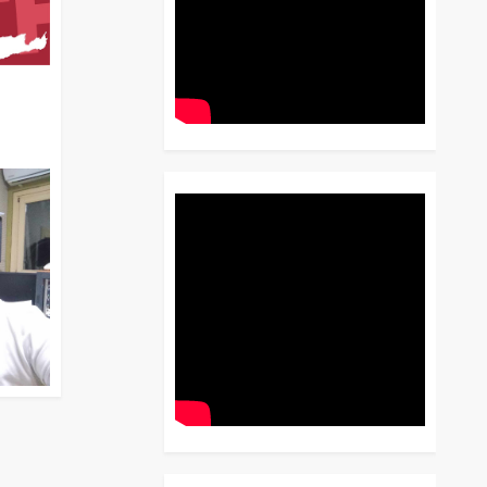
διο
 Έως
 Λόγου