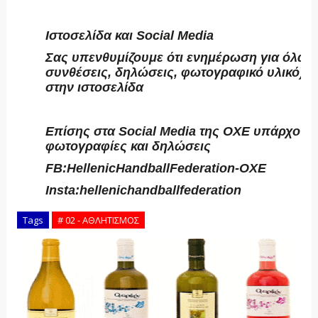
Ιστοσελίδα και
Social
Media
Σας υπενθυμίζουμε ότι ενημέρωση για όλα τα
συνθέσεις, δηλώσεις, φωτογραφικό υλικό) μπ
στην ιστοσελίδα
https://www.beachhandballheraklion22.gr/
Επίσης στα
Social
Media
της ΟΧΕ υπάρχουν 
φωτογραφίες και δηλώσεις
FB:HellenicHandballFederation-OXE
Insta:hellenichandballfederation
Tags
# 02 - ΑΘΛΗΤΙΣΜΟΣ