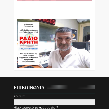
Ο Αντώνης Γενναράκης Στο Ράδιο Κρήτη Κάθε
Βράδυ Απο Τις 10 Έως Τις 12 Με Θεματικές
Εκπομπές Λόγου Και Μουσικής
ΕΠΙΚΟΙΝΩΝΙΑ
Όνομα
Ηλεκτρονικό ταχυδρομείο
*