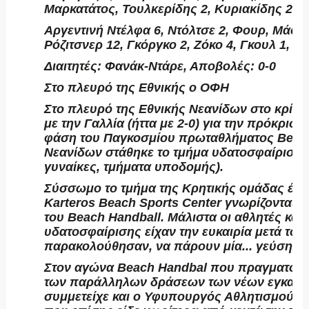
Μαρκατάτος, Τουλκερίδης 2, Κυριακίδης 2.
Αργεντινή Ντέλφα 6, Ντόλτσε 2, Φουρ, Μάουχ
Ρόζιτσνερ 12, Γκόργκο 2, Ζόκο 4, Γκουλ 1, Μ
Διαιτητές: Φανάκ-Ντάρε, Αποβολές: 0-0
Στο πλευρό της Εθνικής ο ΟΦΗ
Στο πλευρό της Εθνικής Νεανίδων στο κρίσιμ
με την Γαλλία (ήττα με 2-0) για την πρόκρισ
φάση του Παγκοσμίου πρωταθλήματος Beac
Νεανίδων στάθηκε το τμήμα υδατοσφαίρισης
γυναίκες, τμήματα υποδομής).
Σύσσωμο το τμήμα της Κρητικής ομάδας έδ
Karteros Beach Sports Center γνωρίζοντας 
του Beach Handball. Μάλιστα οι αθλητές και 
υδατοσφαίρισης είχαν την ευκαιρία μετά το
παρακολούθησαν, να πάρουν μία... γεύση, αγω
Στον αγώνα Beach Handbal που πραγματοπο
των παράλληλων δράσεων των νέων εγκατα
συμμετείχε και ο Υφυπουργός Αθλητισμού Λ