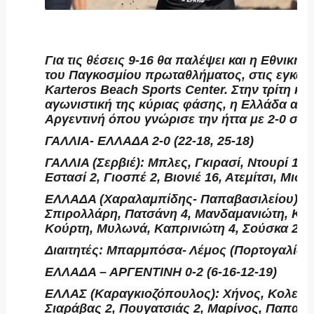
Για τις θέσεις 9-16 θα παλέψει και η Εθνική
του Παγκοσμίου πρωταθλήματος, στις εγκατα
Karteros Beach Sports Center. Στην τρίτη και
αγωνιστική της κύριας φάσης, η Ελλάδα αντ
Αργεντινή όπου γνώρισε την ήττα με 2-0 σετ.
ΓΑΛΛΙΑ- ΕΛΛΑΔΑ 2-0 (22-18, 25-18)
ΓΑΛΛΙΑ (Σερβιέ): Μπλες, Γκιρασί, Ντουρί 12, 
Εστασί 2, Γιοσπέ 2, Βιονιέ 16, Ατεμίτσι, Mισό
ΕΛΛΑΔΑ (Χαραλαμπίδης- Παπαβασιλείου): 
Σπιρολλάρη, Πατσάνη 4, Μανδαμανιώτη, Κου
Κούρτη, Μυλωνά, Καπρινιώτη 4, Σούσκα 2.
Διαιτητές: Μπαρμπόσα- Λέμος (Πορτογαλία),
ΕΛΛΑΔΑ – ΑΡΓΕΝΤΙΝΗ 0-2 (6-16-12-19)
ΕΛΛΑΣ (Καραγκιοζόπουλος): Χήνος, Κολεζάκ
Σιαράβας 2, Πουγατσιάς 2, Μαρίνος, Παπαδ