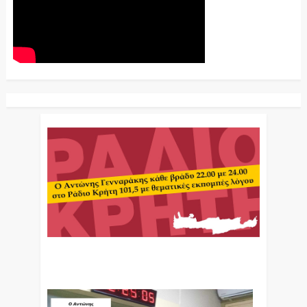
Ο Αντώνης Γενναράκης Στο Ράδιο Κρήτη Κάθε
Βράδυ Απο Τις 10 Έως Τις 12 Με Θεματικές
Εκπομπές Λόγου Και Μουσικής