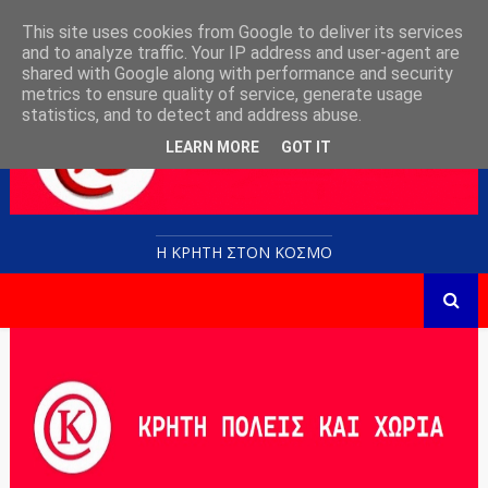
This site uses cookies from Google to deliver its services
and to analyze traffic. Your IP address and user-agent are
shared with Google along with performance and security
metrics to ensure quality of service, generate usage
statistics, and to detect and address abuse.
LEARN MORE
GOT IT
Η ΚΡΗΤΗ ΣΤΟN KOΣΜΟ