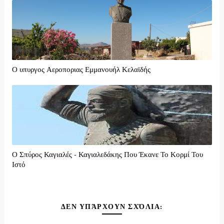
Ο υπυργος Αεροποριας Εμμανουήλ Κελαϊδής
Ο Σπύρος Καγιαλές - Καγιαλεδάκης Που Έκανε Το Κορμί Του
Ιστό
ΔΕΝ ΥΠΆΡΧΟΥΝ ΣΧΌΛΙΑ: