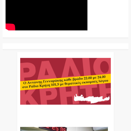
Ο Αντώνης Γενναράκης Στο Ράδιο Κρήτη Κάθε
Βράδυ Απο Τις 10 Έως Τις 12 Με Θεματικές
Εκπομπές Λόγου Και Μουσικής