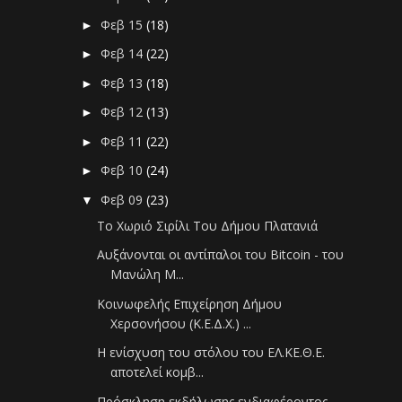
Φεβ 15
(18)
►
Φεβ 14
(22)
►
Φεβ 13
(18)
►
Φεβ 12
(13)
►
Φεβ 11
(22)
►
Φεβ 10
(24)
►
Φεβ 09
(23)
▼
Το Χωριό Σιρίλι Του Δήμου Πλατανιά
Αυξάνονται οι αντίπαλοι του Bitcoin - του
Μανώλη Μ...
Κοινωφελής Επιχείρηση Δήμου
Χερσονήσου (Κ.Ε.Δ.Χ.) ...
Η ενίσχυση του στόλου του ΕΛ.ΚΕ.Θ.Ε.
αποτελεί κομβ...
Πρόσκληση εκδήλωσης ενδιαφέροντος