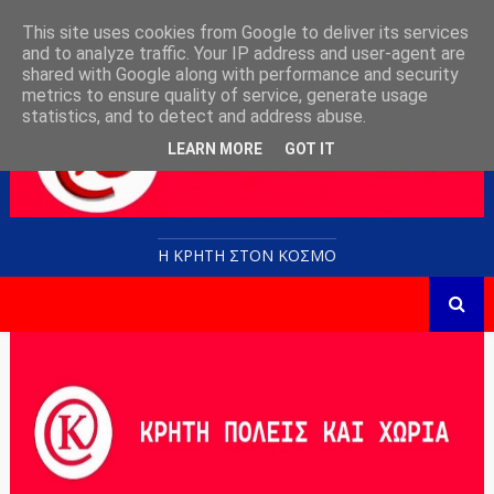
This site uses cookies from Google to deliver its services
and to analyze traffic. Your IP address and user-agent are
shared with Google along with performance and security
metrics to ensure quality of service, generate usage
statistics, and to detect and address abuse.
LEARN MORE
GOT IT
Η ΚΡΗΤΗ ΣΤΟN KOΣΜΟ