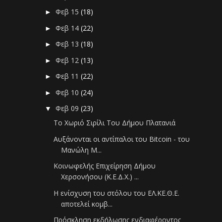
Φεβ 15
(18)
►
Φεβ 14
(22)
►
Φεβ 13
(18)
►
Φεβ 12
(13)
►
Φεβ 11
(22)
►
Φεβ 10
(24)
►
Φεβ 09
(23)
▼
Το Χωριό Σιρίλι Του Δήμου Πλατανιά
Αυξάνονται οι αντίπαλοι του Bitcoin - του
Μανώλη Μ...
Κοινωφελής Επιχείρηση Δήμου
Χερσονήσου (Κ.Ε.Δ.Χ.) ...
Η ενίσχυση του στόλου του ΕΛ.ΚΕ.Θ.Ε.
αποτελεί κομβ...
Πρόσκληση εκδήλωσης ενδιαφέροντος