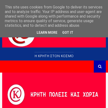
This site uses cookies from Google to deliver its services
and to analyze traffic. Your IP address and user-agent are
shared with Google along with performance and security
metrics to ensure quality of service, generate usage
statistics, and to detect and address abuse.
LEARN MORE
GOT IT
Η ΚΡΗΤΗ ΣΤΟN KOΣΜΟ