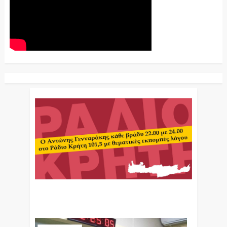
Ο Αντώνης Γενναράκης Στο Ράδιο Κρήτη Κάθε
Βράδυ Απο Τις 10 Έως Τις 12 Με Θεματικές
Εκπομπές Λόγου Και Μουσικής