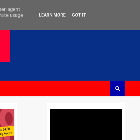
user-agent
erate usage
LEARN MORE
GOT IT