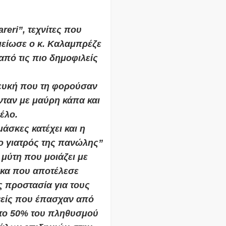
reri”, τεχνίτες που
μείωσε ο κ. Καλαμπρέζε
από τις πιο δημοφιλείς
λευκή που τη φορούσαν
νταν με μαύρη κάπα και
έλο.
άσκες κατέχει και η
“ο γιατρός της πανώλης”
 μύτη που μοιάζει με
σκα που αποτέλεσε
 προστασία για τους
νείς που έπασχαν από
 το 50% του πληθυσμού