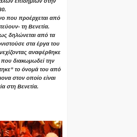
εγάλων επιδημιών στην
30.
ίνο που προέρχεται από
εύουν- τη Βενετία.
πως δηλώνεται από τα
νιστούσε στα έργα του
υνεχίζοντας αναφέρθηκε
 που διακωμωδεί την
τηκε” το όνομά του από
μονα στον οποίο είναι
α στη Βενετία.