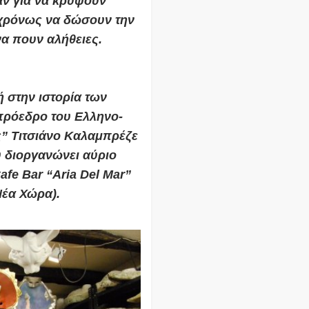
αν για να κρύψουν
γχρόνως να δώσουν την
να πουν αλήθειες.
 στην ιστορία των
πρόεδρο του Ελληνο-
ς” Τιτσιάνο Καλαμπρέζε
υ διοργανώνει αύριο
afe Bar “Aria Del Mar”
Νέα Χώρα).