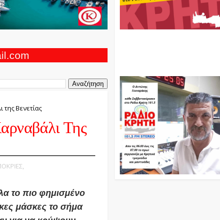
Ο Αντώνης Γενναράκης Στο Ρά
Κρήτη Κάθε Βράδυ Απο Τις 10
Τις 12 Με Θεματικές Εκπομπές
ail.com
Και Μουσικής
ι της Βενετίας
Καρναβάλι Της
ΠΟΚΡΙΕΣ,
ολα το πιο φημισμένο
ικες μάσκες το σήμα