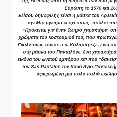
της Βενετίας κατά τη διάρκεια των δύο μ
Ευρώπη το 1576 και 16
Εξίσου δημοφιλής είναι η μάσκα του Αρλεκ
την Μπέργκαμο κι όχι όπως -πολλοί πιστ
«Πρόκειται για έναν ζωηρό χαρακτήρα, ό
χρώματα του κοστουμιού του, που πρωταγω
Γκολντόνι», τόνισε ο κ. Καλαμπρέζε, ενώ σ
στη μάσκα του Πανταλόνε, ένα χαρακτήρα
εικόνα του Ενετού εμπόρου και που “δανείσ
τον San Pantalon τον Ιταλό Αγιο Παντελεή
αφιερωμένη μια πολύ παλιά εκκλησί