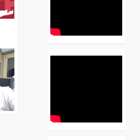
διο
 Έως
 Λόγου