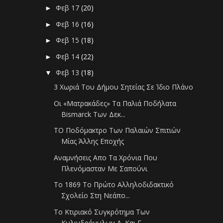
Φεβ 17
(20)
►
Φεβ 16
(16)
►
Φεβ 15
(18)
►
Φεβ 14
(22)
►
Φεβ 13
(18)
▼
3 Χωριά Του Δήμου Σητείας Σε Ίδιο Πλάνο
Οι «Ματρακάδες» Τα Παλιά Ποδήλατα
Bismarck Των Δεκ...
ΤΟ Ποδόμακτρο Των Παλαιών Σπιτιών
Μίας Άλλης Εποχής
Αναμνήσεις Απο Τα Χρόνια Που
Πλενόμασταν Με Σαπούνι
Το 1869 Το Πρώτο Αλληλοδιδακτικό
Σχολείο Στη Νεάπο...
Το Κτιριακό Συγκρότημα Των
Κυλινδρόμυλων Α. Και Γ....