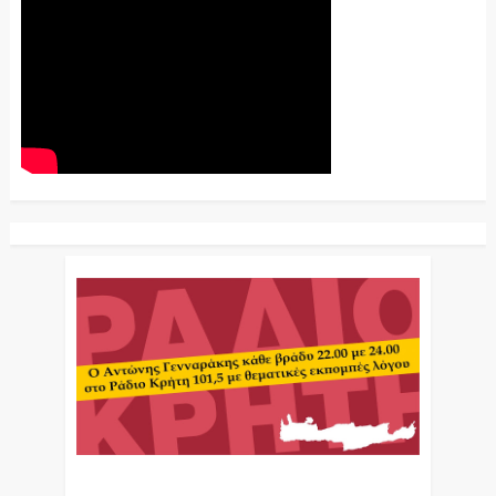
Ο Αντώνης Γενναράκης Στο Ράδιο Κρήτη Κάθε
Βράδυ Απο Τις 10 Έως Τις 12 Με Θεματικές