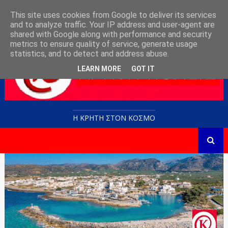
This site uses cookies from Google to deliver its services
and to analyze traffic. Your IP address and user-agent are
shared with Google along with performance and security
metrics to ensure quality of service, generate usage
statistics, and to detect and address abuse.
LEARN MORE
GOT IT
Η ΚΡΗΤΗ ΣΤΟN KOΣΜΟ