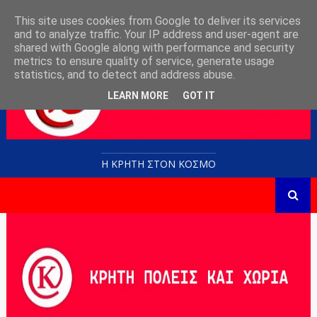
This site uses cookies from Google to deliver its services
and to analyze traffic. Your IP address and user-agent are
shared with Google along with performance and security
metrics to ensure quality of service, generate usage
statistics, and to detect and address abuse.
LEARN MORE
GOT IT
Η ΚΡΗΤΗ ΣΤΟN KOΣΜΟ