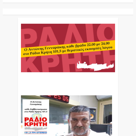
Ο Αντώνης Γενναράκης Στο Ράδιο Κρήτη Κάθε
Βράδυ Απο Τις 10 Έως Τις 12 Με Θεματικές
Εκπομπές Λόγου Και Μουσικής