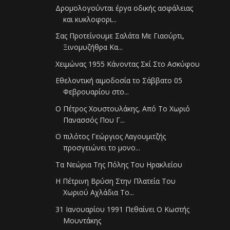
Δρομολογούνται έργα οδικής ασφάλειας
και κυκλοφορι...
Σας Προτείνουμε Σαλάτα Με Γιαούρτι,
Ξινομυζήθρα Κα...
Χειμώνας 1955 Κάνοντας Σκί Στο Ασκύφου
Εθελοντική αιμοδοσία το Σάββατο 05
Φεβρουαρίου στο...
Ο Πέτρος Χουστουλάκης, Από Το Χωριό
Πανασσός Που Γ...
Ο πιλότος Γεώργιος Λαγουμιτζής
προσγειώνει το μονο...
Τα Νεώρια Της Πόλης Του Ηρακλείου
Η Πέτρινη Βρύση Στην Πλατεία Του
Χωριού Αχλάδια Το...
31 Ιανουαρίου 1991 Πεθαίνει Ο Κωστής
Μουντάκης