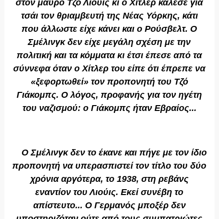
στον μαύρο Τζο Λιούις κι ο Χίτλερ κάλεσε για
τσάι τον θριαμβευτή της Νέας Υόρκης, κάτι
που άλλωστε είχε κάνει και ο Ρούσβελτ. Ο
Σμέλινγκ δεν είχε μεγάλη σχέση με την
πολιτική και τα κόμματα κι έτσι έπεσε από τα
σύννεφα όταν ο Χίτλερ του είπε ότι έπρεπε να
«ξεφορτωθεί» τον προπονητή του Τζό
Γιάκομπς. Ο λόγος, προφανής για τον ηγέτη
του ναζισμού: ο Γιάκομπς ήταν Εβραίος...
Ο Σμέλινγκ δεν το έκανε και πήγε με τον ίδιο
προπονητή να υπερασπιστεί τον τίτλο του δύο
χρόνια αργότερα, το 1938, στη ρεβάνς
εναντίον του Λιούις. Εκεί συνέβη το
απίστευτο... Ο Γερμανός μποξέρ δεν
υποστηριζόταν ούτε από τους συμπατριώτες