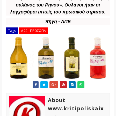
ουλάνος του Ρήνου». Ουλάνοι ήταν οι
λογχοφόροι ιππείς του πρωσικού στρατού.
πηγη - ΑΠΕ
Tags
# 22 - ΠΡΟΣΩΠΑ
About
www.kritipoliskaix