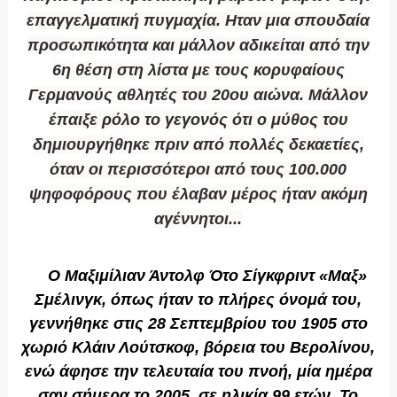
επαγγελματική πυγμαχία. Ηταν μια σπουδαία
προσωπικότητα και μάλλον αδικείται από την
6η θέση στη λίστα με τους κορυφαίους
Γερμανούς αθλητές του 20ου αιώνα. Μάλλον
έπαιξε ρόλο το γεγονός ότι ο μύθος του
δημιουργήθηκε πριν από πολλές δεκαετίες,
όταν οι περισσότεροι από τους 100.000
ψηφοφόρους που έλαβαν μέρος ήταν ακόμη
αγέννητοι...
Ο Μαξιμίλιαν Άντολφ Ότο Σίγκφριντ «Μαξ»
Σμέλινγκ, όπως ήταν το πλήρες όνομά του,
γεννήθηκε στις 28 Σεπτεμβρίου του 1905 στο
χωριό Κλάιν Λούτσκοφ, βόρεια του Βερολίνου,
ενώ άφησε την τελευταία του πνοή, μία ημέρα
σαν σήμερα το 2005, σε ηλικία 99 ετών. Το