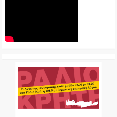
Ο Αντώνης Γενναράκης Στο Ράδιο Κρήτη Κάθε
Βράδυ Απο Τις 10 Έως Τις 12 Με Θεματικές