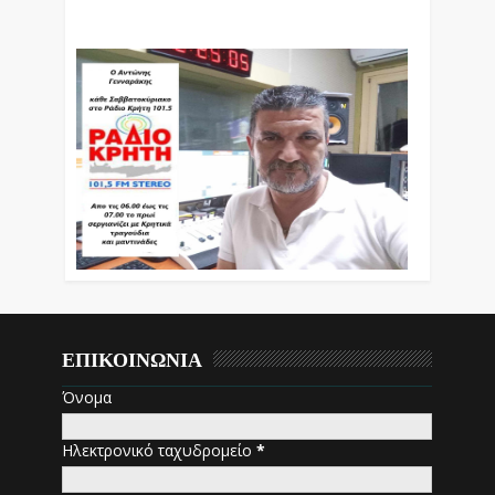
Εκπομπές Λόγου Και Μουσικής
ΕΠΙΚΟΙΝΩΝΙΑ
Όνομα
Ηλεκτρονικό ταχυδρομείο
*