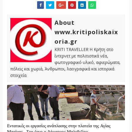
About
www.kritipoliskaix
oria.gr
KRITI TRAVELLER Η Κρήτη στο
ίντερνετ με πολιτιστικά νέα,
φωτογραφικό υλικό, αφιερώματα,
πόλεις και χωριά, Άνθρωποι, λαογραφικά και ιστορικά
στοιχεία
Εντατικές οι εργασίες ανάπλασης στην πλατεία της Αγίας
Μαρίνας - Στο έργο ο Δήμαρχος Μαλεβιζίου