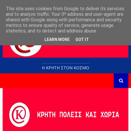
This site uses cookies from Google to deliver its services
and to analyze traffic. Your IP address and user-agent are
shared with Google along with performance and security
metrics to ensure quality of service, generate usage
statistics, and to detect and address abuse.
LEARN MORE
GOT IT
Η ΚΡΗΤΗ ΣΤΟN KOΣΜΟ