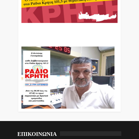
Ο Αντώνης Γενναράκης Στο Ράδιο Κρήτη Κάθε
Βράδυ Απο Τις 10 Έως Τις 12 Με Θεματικές
Εκπομπές Λόγου Και Μουσικής
ΕΠΙΚΟΙΝΩΝΙΑ