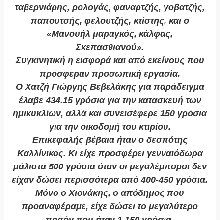
ταβερνιάρης, ρολογάς, φαναρτζής, γοβατζής,
παπουτσής, φελουτζής, κτίστης, και ο
«Μανουήλ μαραγκός, κάλφας,
Σκεπασθιανού».
Συγκινητική η εισφορά και από εκείνους που
πρόσφεραν προσωπική εργασία.
Ο Χατζή Γιώργης Βεβελάκης για παράδειγμα
έλαβε 434.15 γρόσια για την κατασκευή των
ημικυκλίων, αλλά και συνεισέφερε 150 γρόσια
για την οικοδομή του κτιρίου.
Επικεφαλής βέβαια ήταν ο δεσπότης
Καλλίνικος. Κι είχε προσφέρει γενναιόδωρα
μάλιστα 500 γρόσια όταν οι μεγαλέμποροι δεν
είχαν δώσει περισσότερα από 400-450 γρόσια.
Μόνο ο Χιονάκης, ο απόδημος που
προαναφέραμε, είχε δώσει το μεγαλύτερο
ποσόν που ήταν 1.150 γρόσια.