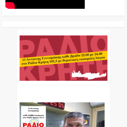
Ο Αντώνης Γενναράκης Στο Ράδιο Κρήτη Κάθε
Βράδυ Απο Τις 10 Έως Τις 12 Με Θεματικές
Εκπομπές Λόγου Και Μουσικής