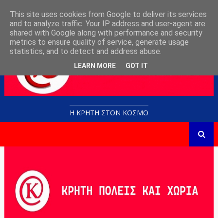
This site uses cookies from Google to deliver its services
and to analyze traffic. Your IP address and user-agent are
shared with Google along with performance and security
metrics to ensure quality of service, generate usage
statistics, and to detect and address abuse.
LEARN MORE
GOT IT
Η ΚΡΗΤΗ ΣΤΟN KOΣΜΟ