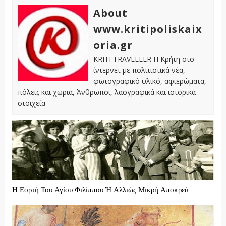
About
www.kritipoliskaix
oria.gr
KRITI TRAVELLER Η Κρήτη στο
ίντερνετ με πολιτιστικά νέα,
φωτογραφικό υλικό, αφιερώματα,
πόλεις και χωριά, Άνθρωποι, λαογραφικά και ιστορικά
στοιχεία
Η Εορτή Του Αγίου Φιλίππου Ή Αλλιώς Μικρή Αποκρεά