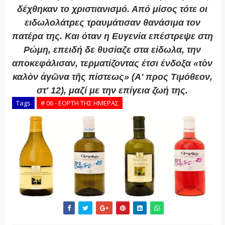
δέχθηκαν το χριστιανισμό. Από μίσος τότε οι
ειδωλολάτρες τραυμάτισαν θανάσιμα τον
πατέρα της. Και όταν η Ευγενία επέστρεψε στη
Ρώμη, επειδή δε θυσίαζε στα είδωλα, την
αποκεφάλισαν, τερματίζοντας έτσι ένδοξα «τὸν
καλὸν ἀγῶνα τῆς πίστεως» (Α' προς Τιμόθεον,
στ' 12), μαζί με την επίγεια ζωή της.
Tags
# 06 - ΕΟΡΤΗ ΤΗΣ ΗΜΕΡΑΣ