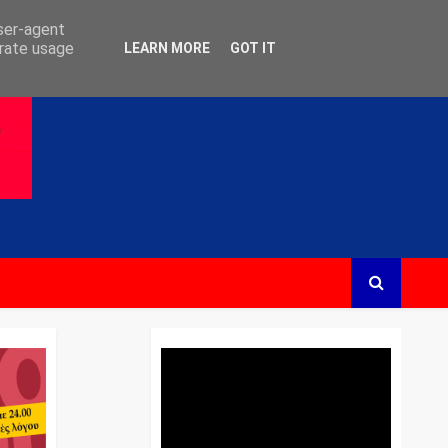
user-agent
erate usage
LEARN MORE
GOT IT