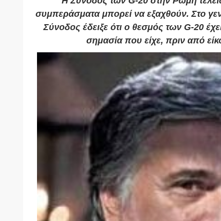
Η Σύνοδος των G-20 στην Ρώμη τελεί
συμπεράσματα μπορεί να εξαχθούν. Στο γεν
Σύνοδος έδειξε ότι ο θεσμός των G-20 έχει
σημασία που είχε, πριν από είκ