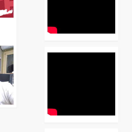
διο
 Έως
 Λόγου