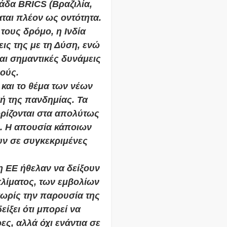
άδα BRICS (Βραζιλία,
αται πλέον ως οντότητα.
τους δρόμο, η Ινδία
εις της με τη Δύση, ενώ
αι σημαντικές δυνάμεις
μούς.
και το θέμα των νέων
ή της πανδημίας. Τα
ορίζονται στα απολύτως
ι. Η απουσία κάποιων
ουν σε συγκεκριμένες
η ΕΕ ήθελαν να δείξουν
κλίματος, των εμβολίων
χωρίς την παρουσία της
είξει ότι μπορεί να
ες, αλλά όχι ενάντια σε