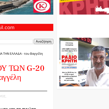
Ο Αντώνης Γενναράκης Στο Ρά
Κρήτη Κάθε Βράδυ Απο Τις 10
Τις 12 Με Θεματικές Εκπομπές
ail.com
Και Μουσικής
ΙΑ ΤΗΝ ΕΛΛΑΔΑ - του Βαγγέλη
Υ ΤΩΝ G-20
αγγέλη
ΨΕΙΣ,