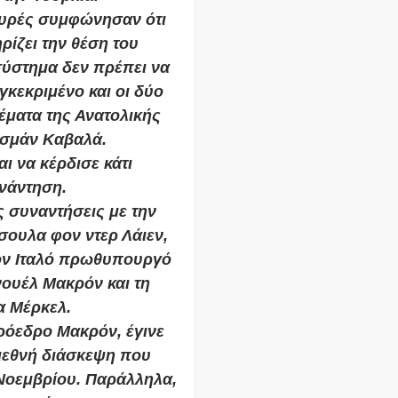
ευρές συμφώνησαν ότι
ρίζει την θέση του
σύστημα δεν πρέπει να
γκεκριμένο και οι δύο
θέματα της Ανατολικής
Οσμάν Καβαλά.
ι να κέρδισε κάτι
νάντηση.
ς συναντήσεις με την
ουλα φον ντερ Λάιεν,
ον Ιταλό πρωθυπουργό
ουέλ Μακρόν και τη
α Μέρκελ.
πρόεδρο Μακρόν, έγινε
διεθνή διάσκεψη που
 Νοεμβρίου. Παράλληλα,