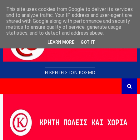
This site uses cookies from Google to deliver its services
and to analyze traffic. Your IP address and user-agent are
shared with Google along with performance and security
metrics to ensure quality of service, generate usage
statistics, and to detect and address abuse.
LEARN MORE
GOT IT
Η ΚΡΗΤΗ ΣΤΟN KOΣΜΟ