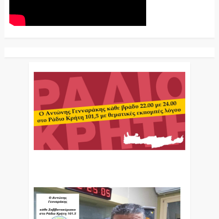
Ο Αντώνης Γενναράκης Στο Ράδιο Κρήτη Κάθε
Βράδυ Απο Τις 10 Έως Τις 12 Με Θεματικές
Εκπομπές Λόγου Και Μουσικής