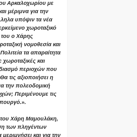
του Αρκαλοχωρίου με
αι μέριμνα για την
ληλα υπόψιν τα νέα
ερκείμενο χωροταξικό
 του ο
Χάρης
οταξική νομοθεσία και
 Πολιτεία τα απαραίτητα
c χωροταξικές και
εδιασμό περιοχών που
Θα τις αξιοποιήσει η
ια την πολεοδομική
χών; Περιμένουμε τις
πουργό.».
 του
Χάρη Μαμουλάκη
,
ση των πληγέντων
 μεριμνήσει και για την