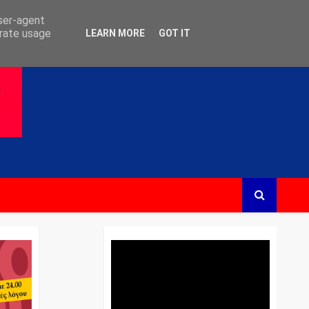
user-agent
erate usage
LEARN MORE
GOT IT