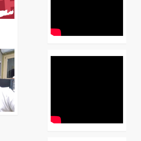
διο
 Έως
 Λόγου