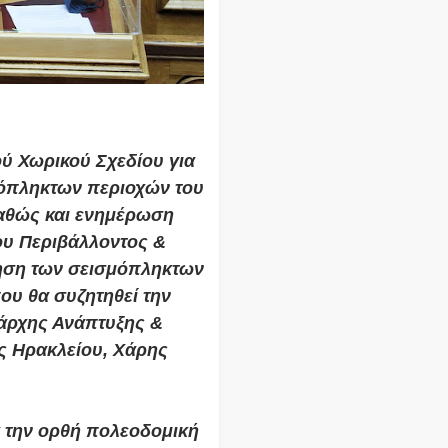
ού Χωρικού Σχεδίου για
όπληκτων περιοχών του
καθώς και ενημέρωση
ου Περιβάλλοντος &
τηση των σεισμόπληκτων
ου θα συζητηθεί την
εάρχης Ανάπτυξης &
ς Ηρακλείου,
Χάρης
α την ορθή πολεοδομική