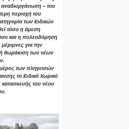
, αναδιοργάνωση – του
ερη περιοχή του
κατηγορία των Ειδικών
εί τόσο η άμεση
όσο και η πολεοδόμηση
 μέριμνες για την
κή θωράκιση των νέων
ν.
α μέρος των πληγεισών
μανσης το Ειδικό Χωρικό
 κατασκευής του νέου
ου.