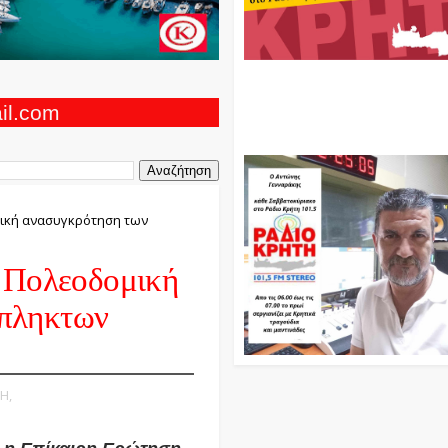
Ο Αντώνης Γενναράκης Στο Ρά
Κρήτη Κάθε Βράδυ Απο Τις 10
Τις 12 Με Θεματικές Εκπομπές
ail.com
Και Μουσικής
μική ανασυγκρότηση των
ν Πολεοδομική
πληκτων
Η,