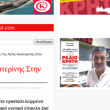
Ο Αντώνης Γενναράκης Στο Ρά
Κρήτη Κάθε Βράδυ Απο Τις 10
Τις 12 Με Θεματικές Εκπομπές
ail.com
Και Μουσικής
ς Της Αγίας Αικατερίνης Στην
τερίνης Στην
ΣΚΕΥΤΙΚΟΙ ΧΩΡΟΙ Ν. ΛΑΣΙΘΙΟΥ,
στο εγκαταλελειμμένο
ακή ενετική έπαυλη Dei