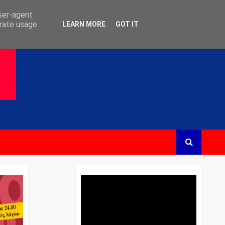
user-agent
erate usage
LEARN MORE
GOT IT