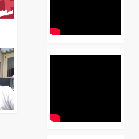
διο
 Έως
 Λόγου