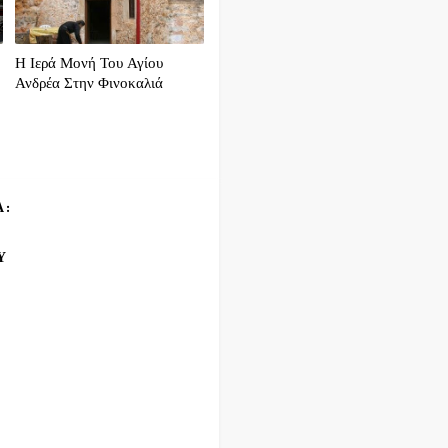
Η Ιερά Μονή Του Αγίου
Ανδρέα Στην Φινοκαλιά
Α:
Υ