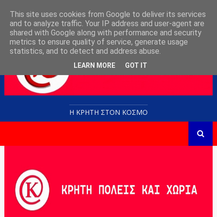
This site uses cookies from Google to deliver its services
and to analyze traffic. Your IP address and user-agent are
shared with Google along with performance and security
metrics to ensure quality of service, generate usage
statistics, and to detect and address abuse.
LEARN MORE
GOT IT
Η ΚΡΗΤΗ ΣΤΟN KOΣΜΟ