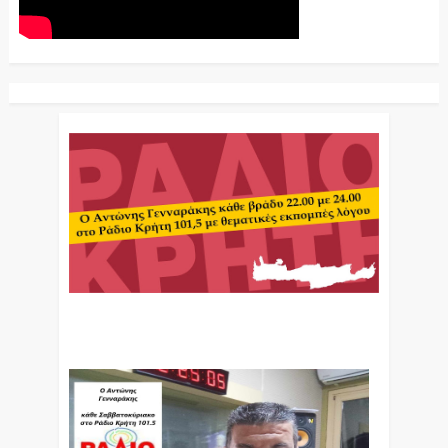
Ο Αντώνης Γενναράκης Στο Ράδιο Κρήτη Κάθε
Βράδυ Απο Τις 10 Έως Τις 12 Με Θεματικές
Εκπομπές Λόγου Και Μουσικής