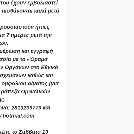
που έχουν εμβολιαστεί
 αισθάνονται καλά μετά
ν
αρουσιαστούν ήπιες
α 7 ημέρες μετά την
ων.
ημέρωση και εγγραφή
ασία με το «Όραμα
ν Οργάνων στο Εθνικό
σχεύσεων καθώς και
ομφάλιου αίματος (για
 Τράπεζα Ομφαλικών
ς.
ωνα: 2810239773 και
s@hotmail.com -
τζια, το Σάββατο 13