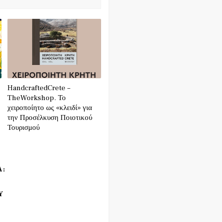
HandcraftedCrete –
TheWorkshop. Το
χειροποίητο ως «κλειδί» για
την Προσέλκυση Ποιοτικού
Τουρισμού
Α:
Υ