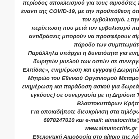
περίοδος αποκλεισμού για τους αιμοδότες 
έναντι της COVID-19, με την προϋπόθεση ότι
τον εμβολιασμό. Στη
περίπτωση που μετά τον εμβολιασμό π
αντιδράσεις μπορούν να προσφέρουν αίμ
πάροδο των συμπτωμάτ
Παράλληλα υπάρχει η δυνατότητα για εν
δωρητών μυελού των οστών σε συνεργ
Ελπίδας», ενημέρωση και εγγραφή Δωρητώ
Μητρώο του Εθνικού Οργανισμού Μεταμο
ενημέρωση και παράδοση ασκού για δωρεά 
εγκύους) σε συνεργασία με τη Δημόσια
Βλαστοκυττάρων Κρήτη
Για οποιαδήποτε διευκρίνιση στα τηλέφ
6978247010 και e-mail: aimatocriti
www.aimatocritis.gr
Εθελοντική Αιμοδοσία στο αίθριο της Λό