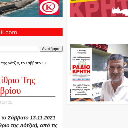
Ο Αντώνης Γενναράκης Στο Ρά
Κρήτη Κάθε Βράδυ Απο Τις 10
Τις 12 Με Θεματικές Εκπομπές
ail.com
Και Μουσικής
 της Λότζια, το Σάββατο 13
ίθριο Της
μβρίου
ΙΤΙΣΜΟΣ,
το Σάββατο 13.11.2021
ριο της Λότζια), από τις