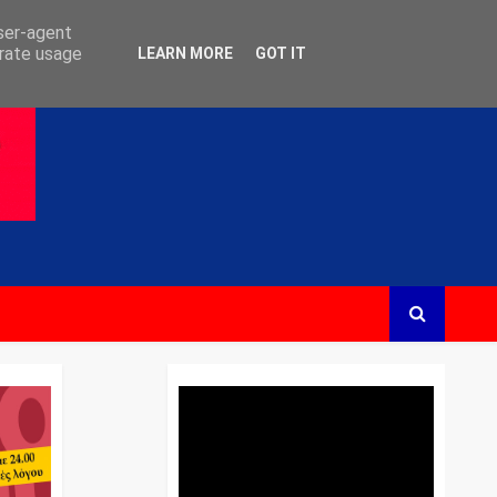
user-agent
erate usage
LEARN MORE
GOT IT