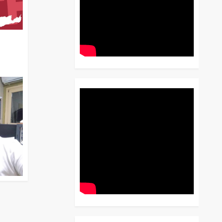
διο
 Έως
 Λόγου