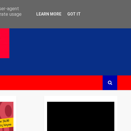
user-agent
erate usage
LEARN MORE
GOT IT