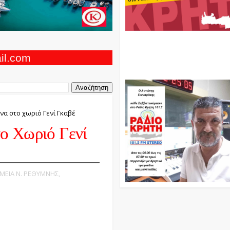
Ο Αντώνης Γενναράκης Στο Ρά
Κρήτη Κάθε Βράδυ Απο Τις 10
Τις 12 Με Θεματικές Εκπομπές
ail.com
Και Μουσικής
να στο χωριό Γενί Γκαβέ
ο Χωριό Γενί
ΗΜΕΙΑ Ν. ΡΕΘΥΜΝΗΣ,