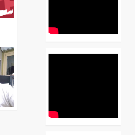
διο
 Έως
 Λόγου