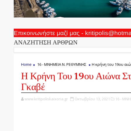
Επικοινωνήστε μαζί μας - kritipolis@hotm
ΑΝΑΖΗΤΗΣΗ ΑΡΘΡΩΝ
Home
16 - ΜΝΗΜΕΙΑ Ν. ΡΕΘΥΜΝΗΣ
Η κρήνη του 19ου αιώ
Η Κρήνη Του 19ου Αιώνα Στ
Γκαβέ
www.kritipoliskaixoria.gr
Οκτωβρίου 13, 2021
16 - ΜΝ