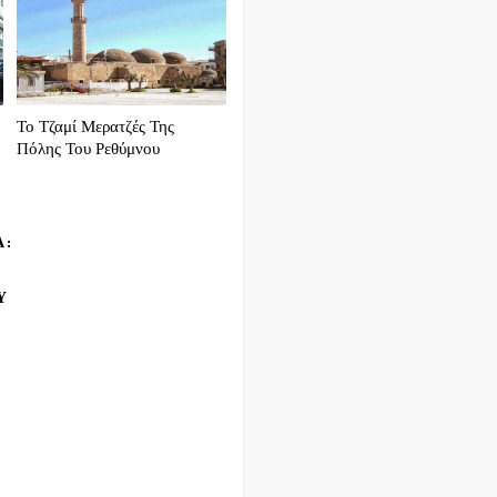
Το Τζαμί Μερατζές Της
Πόλης Του Ρεθύμνου
Α:
Υ