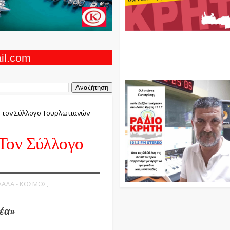
Ο Αντώνης Γενναράκης Στο Ρά
Κρήτη Κάθε Βράδυ Απο Τις 10
Τις 12 Με Θεματικές Εκπομπές
ail.com
Και Μουσικής
ο τον Σύλλογο Τουρλωτιανών
Τον Σύλλογο
ΛΛΑΔΑ - ΚΟΣΜΟΣ,
έα»