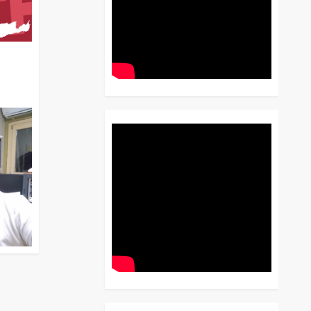
διο
 Έως
 Λόγου