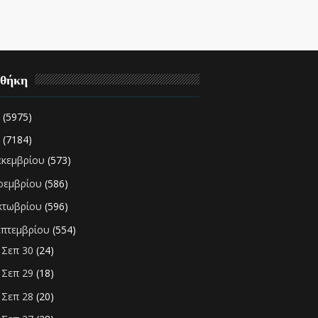
οθήκη
2
(5975)
1
(7184)
εκεμβρίου
(573)
οεμβρίου
(586)
κτωβρίου
(596)
επτεμβρίου
(554)
Σεπ 30
(24)
►
Σεπ 29
(18)
►
Σεπ 28
(20)
►