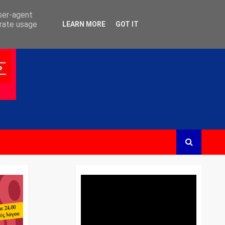
user-agent
erate usage
LEARN MORE
GOT IT