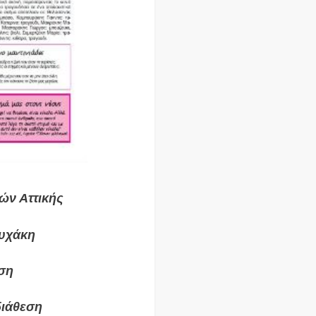
ών Αττικής
τυχάκη
οση
διάθεση