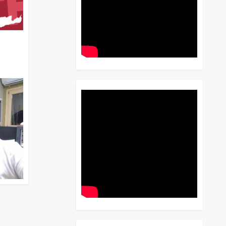
διο
 Έως
 Λόγου