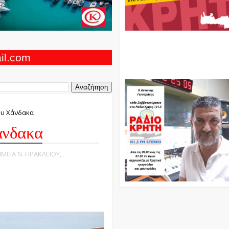
Ο Αντώνης Γενναράκης Στο Ρά
Κρήτη Κάθε Βράδυ Απο Τις 10
Τις 12 Με Θεματικές Εκπομπές
ail.com
Και Μουσικής
ου Χάνδακα
άνδακα
ΜΕΙΑ Ν. ΗΡΑΚΛΕΙΟΥ,