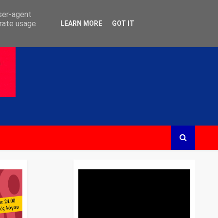
user-agent
erate usage
LEARN MORE
GOT IT