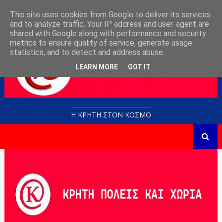
This site uses cookies from Google to deliver its services
and to analyze traffic. Your IP address and user-agent are
shared with Google along with performance and security
metrics to ensure quality of service, generate usage
statistics, and to detect and address abuse.
LEARN MORE
GOT IT
Η ΚΡΗΤΗ ΣΤΟN KOΣΜΟ