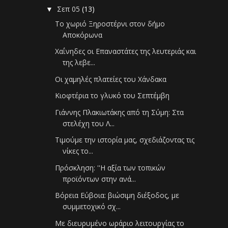
Σεπ 05
(13)
▼
Το χωριό Ξηροστέρνι στον δήμο
Αποκόρωνα
Χαΐνηδες οι Επαναστάτες της λευτεριάς και
της λεβε...
Οι χαμηλές πλατείες του Χάνδακα
Κιοφτέρια το γλυκό του Σεπτέμβη
Γιάννης Πλακιωτάκης από τη Σύμη: Στα
στελέχη του Λ...
Τιμούμε την ιστορία μας, σχεδιάζοντας τις
νίκες το...
Πρόσκληση: ''Η αξία των τοπικών
προϊόντων στην ανά...
Βόρεια Εύβοια: βιώσιμη διέξοδος, με
συμμετοχικό σχ...
Με διευρυμένο ωράριο λειτουργίας το