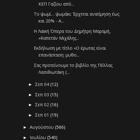
ΚΕΠ Γαζίου από...
Το ψωμί… ψωμάκι: Έρχεται ανατίμηση έως
και 20% - Α...
Η Λαϊκή Όπερα του Δημήτρη Μαραμή,
«Καπετάν Μιχάλης...
Εκδήλωση με τίτλο «Ο έρωτας είναι
επανάσταση: μυθο...
Σας προτείνουμε το βιβλίο της Πέλλας
Λασιθιωτάκη (...
Σεπ 04
(12)
►
Σεπ 03
(15)
►
Σεπ 02
(16)
►
Σεπ 01
(19)
►
Αυγούστου
(566)
►
Ιουλίου
(540)
►