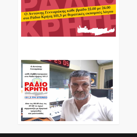
Ο Αντώνης Γενναράκης Στο Ράδιο Κρήτη Κάθε
Βράδυ Απο Τις 10 Έως Τις 12 Με Θεματικές
Εκπομπές Λόγου Και Μουσικής