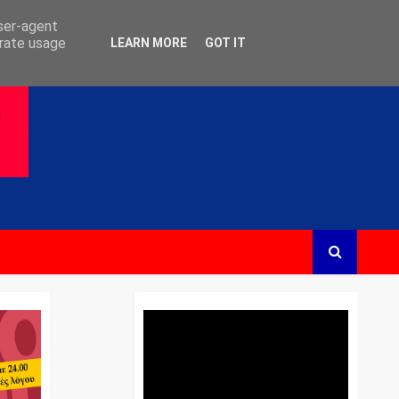
user-agent
erate usage
LEARN MORE
GOT IT