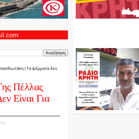
Ο Αντώνης Γενναράκης Στο Ρά
Κρήτη Κάθε Βράδυ Απο Τις 10
Τις 12 Με Θεματικές Εκπομπές
ail.com
Και Μουσικής
 Λασιθιωτάκη ( Τα ψέμματα δεν
Της Πέλλας
εν Είναι Για
ΛΙΑ,