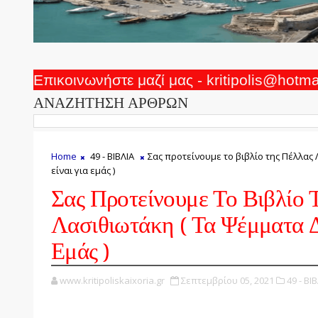
Επικοινωνήστε μαζί μας - kritipolis@hotm
ΑΝΑΖΗΤΗΣΗ ΑΡΘΡΩΝ
Home
49 - ΒΙΒΛΙΑ
Σας προτείνουμε το βιβλίο της Πέλλας
είναι για εμάς )
Σας Προτείνουμε Το Βιβλίο 
Λασιθιωτάκη ( Τα Ψέμματα Δ
Εμάς )
www.kritipoliskaixoria.gr
Σεπτεμβρίου 05, 2021
49 - ΒΙΒ