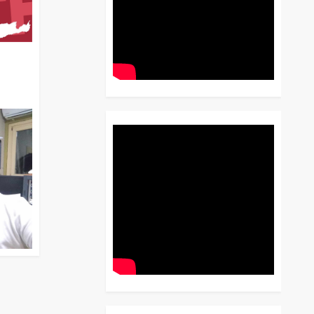
διο
 Έως
 Λόγου