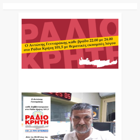
Ο Αντώνης Γενναράκης Στο Ράδιο Κρήτη Κάθε
Βράδυ Απο Τις 10 Έως Τις 12 Με Θεματικές
Εκπομπές Λόγου Και Μουσικής