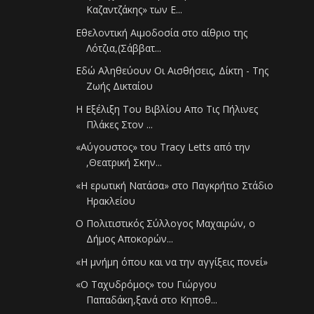
Καζαντζάκης» των Ε...
Εθελοντική Αιμοδοσία στο αίθριο της
Λότζια,(Σάββατ...
Εδώ Αληθεύουν Οι Αισθήσεις, Δίκτη - Της
Ζωής Δικταίου
Η Εξέλιξη Του Βιβλίου Απο Τις Πήλινες
Πλάκες Στον ...
«Αύγουστος» του Tracy Letts από την
,Θεατρική Σκην...
«Η ερωτική Νατάσα» στο Παγκρήτιο Στάδιο
Ηρακλείου
Ο Πολιτιστικός Σύλλογος Μαχαιρών, ο
Δήμος Αποκορών...
«H μνήμη όπου και να την αγγίξεις πονεί»
«Ο Ταχυδρόμος» του Γιώργου
Παπαδάκη,ξανά στο Κηποθ...