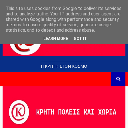
This site uses cookies from Google to deliver its services
and to analyze traffic. Your IP address and user-agent are
shared with Google along with performance and security
metrics to ensure quality of service, generate usage
statistics, and to detect and address abuse.
LEARN MORE
GOT IT
Η ΚΡΗΤΗ ΣΤΟN KOΣΜΟ