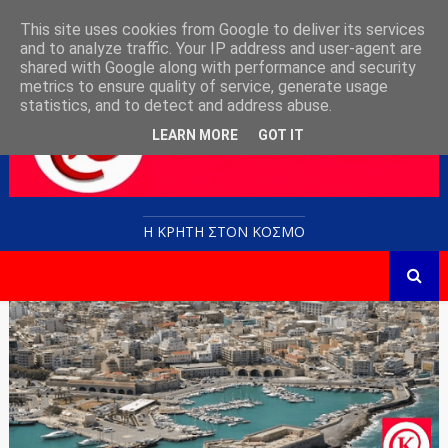
This site uses cookies from Google to deliver its services
and to analyze traffic. Your IP address and user-agent are
shared with Google along with performance and security
metrics to ensure quality of service, generate usage
statistics, and to detect and address abuse.
LEARN MORE
GOT IT
Η ΚΡΗΤΗ ΣΤΟN KOΣΜΟ