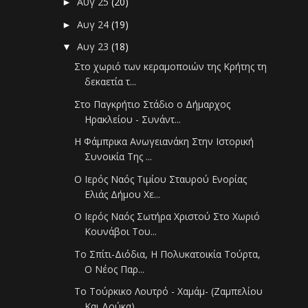
Αυγ 25
(20)
►
Αυγ 24
(19)
►
Αυγ 23
(18)
▼
Στο χωριό των κεραμοποιών της Κρήτης τη
δεκαετία τ...
Στο Παγκρήτιο Στάδιο ο Δήμαρχος
Ηρακλείου - Συνάντ...
Η Φάμπρικα Ανωγειανάκη Στην Ιστορική
Συνοικία Της ...
Ο Ιερός Ναός Τιμίου Σταυρού Ενορίας
Ελιάς Δήμου Χε...
Ο Ιερός Ναός Σωτήρα Χριστού Στο Χωριό
Κουνάβοι Του...
Το Σπίτι-Διόδια, Η Πολυκατοικία Τούρτα,
Ο Νέος Παρ...
Το Τούρκικο Λουτρό - Χαμάμ- (Ζαμπελίου
Και Δούκα)