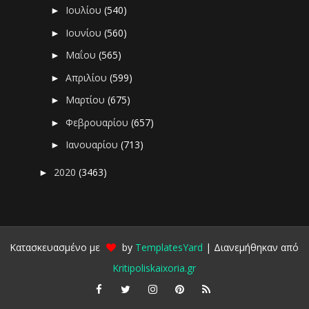
Ιουλίου
(540)
►
Ιουνίου
(560)
►
Μαΐου
(565)
►
Απριλίου
(599)
►
Μαρτίου
(675)
►
Φεβρουαρίου
(657)
►
Ιανουαρίου
(713)
►
2020
(3463)
►
Κατασκευασμένο με
by
TemplatesYard
| Διανεμήθηκαν από
Kritipoliskaixoria.gr