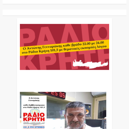
Ο Αντώνης Γενναράκης Στο Ράδιο Κρήτη Κάθε
Βράδυ Απο Τις 10 Έως Τις 12 Με Θεματικές
Εκπομπές Λόγου Και Μουσικής