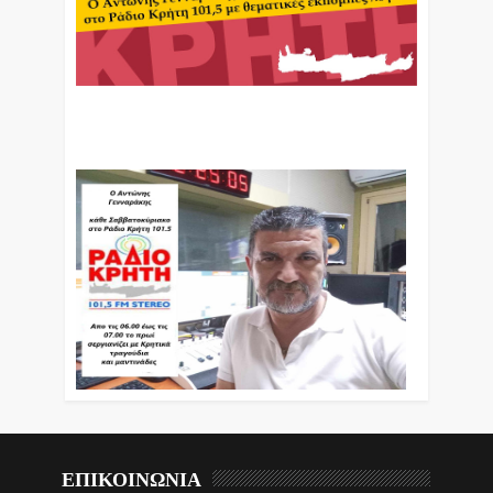
Ο Αντώνης Γενναράκης Στο Ράδιο Κρήτη Κάθε
Βράδυ Απο Τις 10 Έως Τις 12 Με Θεματικές
Εκπομπές Λόγου Και Μουσικής
ΕΠΙΚΟΙΝΩΝΙΑ