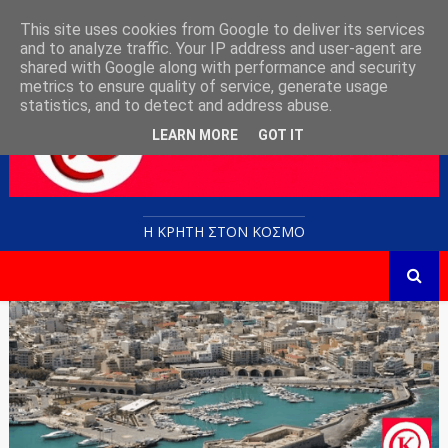
This site uses cookies from Google to deliver its services
and to analyze traffic. Your IP address and user-agent are
shared with Google along with performance and security
metrics to ensure quality of service, generate usage
statistics, and to detect and address abuse.
LEARN MORE
GOT IT
Η ΚΡΗΤΗ ΣΤΟN KOΣΜΟ