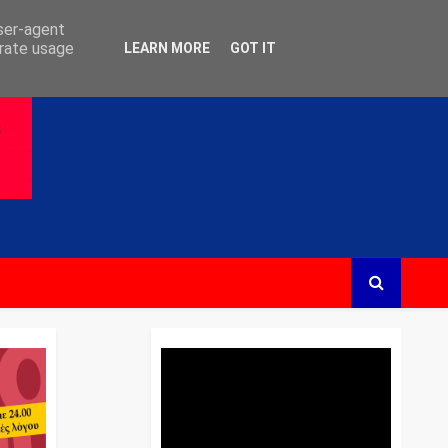
user-agent
erate usage
LEARN MORE
GOT IT