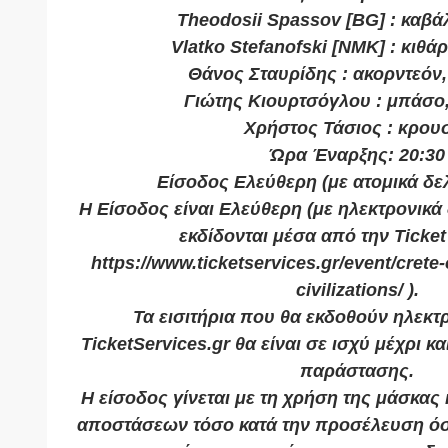
Theodosii Spassov [BG] : καβά
Vlatko Stefanofski [NMK] : κιθά
Θάνος Σταυρίδης : ακορντεόν
Γιώτης Κιουρτσόγλου : μπάσο
Χρήστος Τάσιος : κρου
Ώρα Έναρξης: 20:30
Είσοδος Ελεύθερη (με ατομικά δελ
Η Είσοδος είναι Ελεύθερη (με ηλεκτρονικά
εκδίδονται μέσα από την Ticket
https://www.ticketservices.gr/event/crete-
civilizations/ ).
Τα εισιτήρια που θα εκδοθούν ηλεκτ
TicketServices.gr θα είναι σε ισχύ μέχρι κ
παράστασης.
Η είσοδος γίνεται με τη χρήση της μάσκας 
αποστάσεων τόσο κατά την προσέλευση όσο