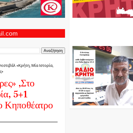
Ο Αντώνης Γενναράκης Στο Ρά
Κρήτη Κάθε Βράδυ Απο Τις 10
Τις 12 Με Θεματικές Εκπομπές
ail.com
Και Μουσικής
εστιβάλ «Κρήτη, Μία Ιστορία,
ς»
ρες» ,στο
ία, 5+1
το Κηποθέατρο