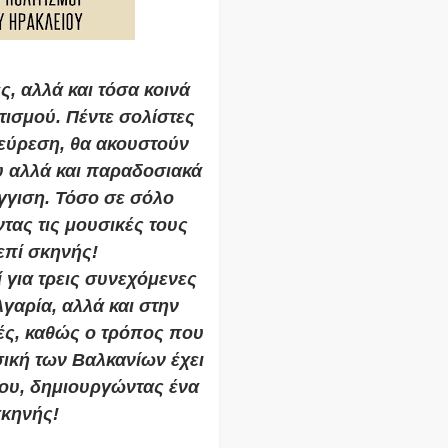
, αλλά και τόσα κοινά
ιτισμού. Πέντε σολίστες
νεύρεση, θα ακουστούν
υ αλλά και παραδοσιακά
γγιση. Τόσο σε σόλο
τας τις μουσικές τους
επί σκηνής!
 για τρεις συνεχόμενες
γαρία, αλλά και στην
ές, καθώς ο τρόπος που
σική των Βαλκανίων έχει
του, δημιουργώντας ένα
σκηνής!