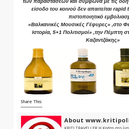
των παραστάσεων και σύμφωνα με τις οδηγ
είσοδο του κοινού δεν απαιτείται rapid t
πιστοποιητικό εμβολιασ
«Βαλκανικές Μουσικές Γέφυρες» ,στο Φε
Ιστορία, 5+1 Πολιτισμοί» ,την Πέμπτη 
Καζαντζάκης»
Share This:
About www.kritipol
KRITI TRAVELLER Η Κρήτη στο ίντε