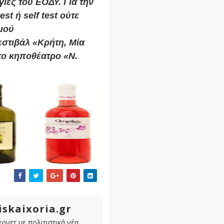
ίες του ΕΟΔΥ. Για την
est ή self test ούτε
μού
στιβάλ «Κρήτη, Μία
στο κηποθέατρο «Ν.
iskaixoria.gr
ρνετ με πολιτιστικά νέα,