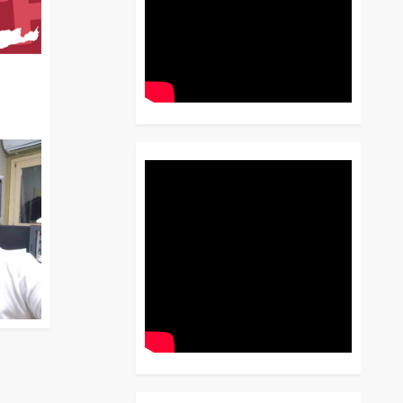
διο
 Έως
 Λόγου