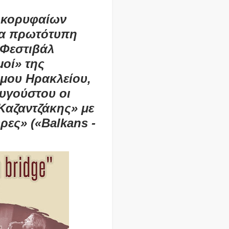
 κορυφαίων
ια πρωτότυπη
 Φεστιβάλ
μοί» της
ήμου Ηρακλείου,
Αυγούστου οι
Καζαντζάκης» με
ρες» («Balkans -