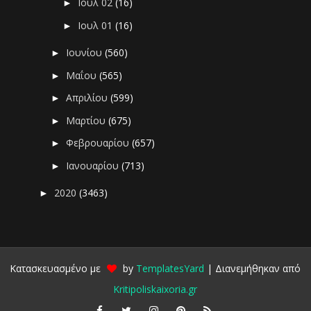
Ιουλ 02
(16)
►
Ιουλ 01
(16)
►
Ιουνίου
(560)
►
Μαΐου
(565)
►
Απριλίου
(599)
►
Μαρτίου
(675)
►
Φεβρουαρίου
(657)
►
Ιανουαρίου
(713)
►
2020
(3463)
►
Κατασκευασμένο με
by
TemplatesYard
| Διανεμήθηκαν από
Kritipoliskaixoria.gr