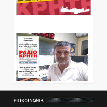
Ο Αντώνης Γενναράκης Στο Ράδιο Κρήτη Κάθε
Βράδυ Απο Τις 10 Έως Τις 12 Με Θεματικές
Εκπομπές Λόγου Και Μουσικής
ΕΠΙΚΟΙΝΩΝΙΑ