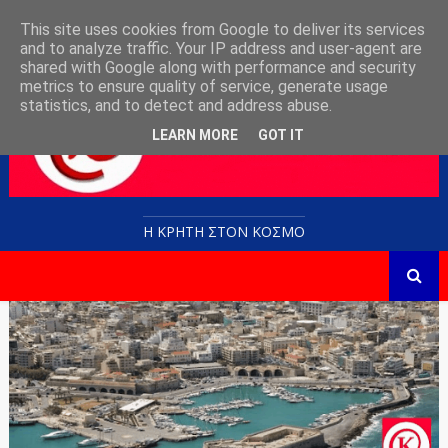
This site uses cookies from Google to deliver its services
and to analyze traffic. Your IP address and user-agent are
shared with Google along with performance and security
metrics to ensure quality of service, generate usage
statistics, and to detect and address abuse.
LEARN MORE
GOT IT
Η ΚΡΗΤΗ ΣΤΟN KOΣΜΟ