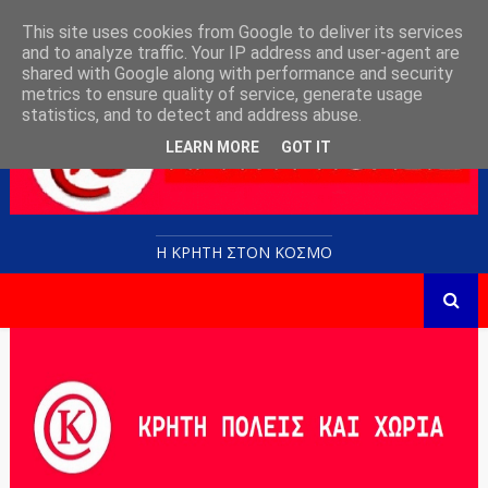
This site uses cookies from Google to deliver its services
and to analyze traffic. Your IP address and user-agent are
shared with Google along with performance and security
metrics to ensure quality of service, generate usage
statistics, and to detect and address abuse.
LEARN MORE
GOT IT
Η ΚΡΗΤΗ ΣΤΟN KOΣΜΟ