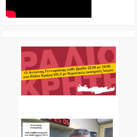
Ο Αντώνης Γενναράκης Στο Ράδιο Κρήτη Κάθε
Βράδυ Απο Τις 10 Έως Τις 12 Με Θεματικές
Εκπομπές Λόγου Και Μουσικής