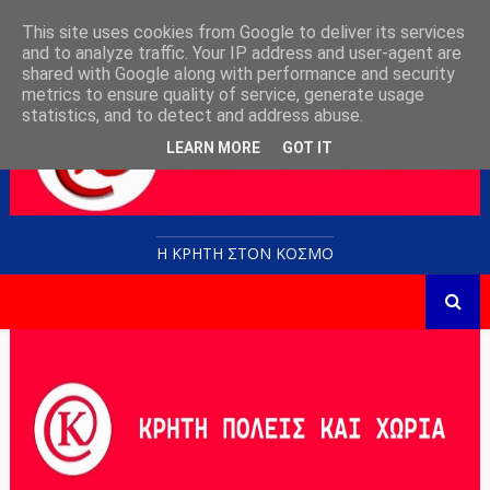
This site uses cookies from Google to deliver its services
and to analyze traffic. Your IP address and user-agent are
shared with Google along with performance and security
metrics to ensure quality of service, generate usage
statistics, and to detect and address abuse.
LEARN MORE
GOT IT
Η ΚΡΗΤΗ ΣΤΟN KOΣΜΟ