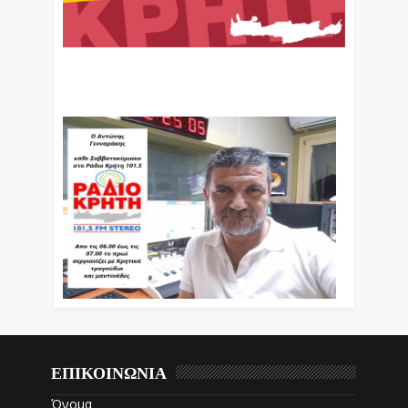
Ο Αντώνης Γενναράκης Στο Ράδιο Κρήτη Κάθε
Βράδυ Απο Τις 10 Έως Τις 12 Με Θεματικές
Εκπομπές Λόγου Και Μουσικής
ΕΠΙΚΟΙΝΩΝΙΑ
Όνομα