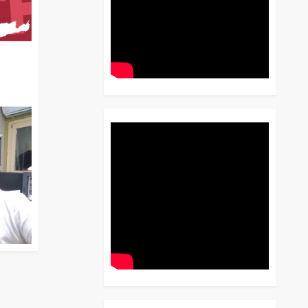
διο
 Έως
 Λόγου