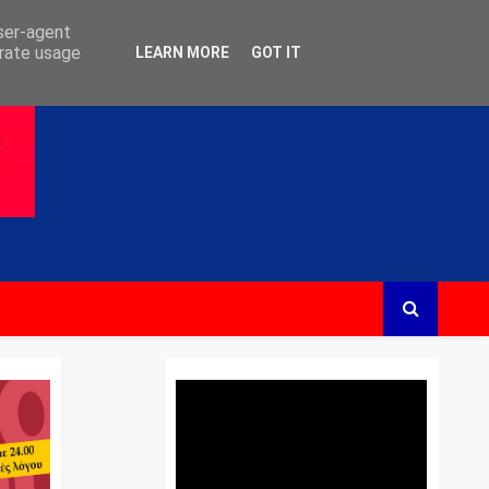
user-agent
erate usage
LEARN MORE
GOT IT