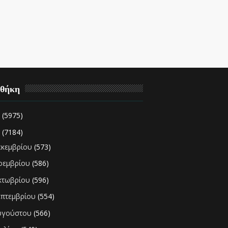
οθήκη
2
(5975)
1
(7184)
εκεμβρίου
(573)
οεμβρίου
(586)
κτωβρίου
(596)
επτεμβρίου
(554)
υγούστου
(566)