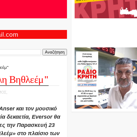
Ο Αντώνης Γενναράκης Στο Ρά
Κρήτη Κάθε Βράδυ Απο Τις 10
Τις 12 Με Θεματικές Εκπομπές
ail.com
Και Μουσικής
λεέμ"
λη Βηθλεέμ"
ΜΟΣ,
nser και τον μουσικό
α δεκαετία, Eversor θα
ες την Παρασκευή 23
θλεέμ» στο πλαίσιο των