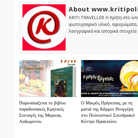
About www.kritipol
KRITI TRAVELLER Η Κρήτη στο ίντε
φωτογραφικό υλικό, αφιερώματα, 
λαογραφικά και ιστορικά στοιχεία
Παρουσιαζεται το βιβλιο
Ο Μικρός Πρίγκιπας, με τη
παραδοσιακές Κρητικές
ματιά της Κάρμεν Ρουγγέρη
Συνταγές της Μαρινας
στο Πολιτιστικό Συνεδριακό
Λαδωμενου
Κέντρο Ηρακλείου