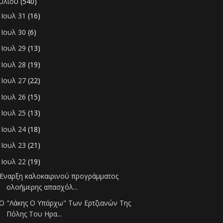
ουλίου
(540)
Ιουλ 31
(16)
►
Ιουλ 30
(6)
►
Ιουλ 29
(13)
►
Ιουλ 28
(19)
►
Ιουλ 27
(22)
►
Ιουλ 26
(15)
►
Ιουλ 25
(13)
►
Ιουλ 24
(18)
►
Ιουλ 23
(21)
►
Ιουλ 22
(19)
▼
Έναρξη καλοκαιρινού προγράμματος
ολοήμερης απασχόλ...
Ο "Λάκης Ο Υπάρχω" Των Ερτζιανών Της
Πόλης Του Ηρα...