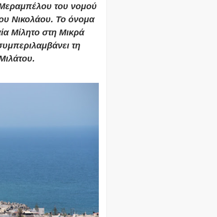
α Μεραμπέλου του
νομού
ου Νικολάου.
Το όνομα
αία
Μίλητο
στη
Μικρά
συμπεριλαμβάνει τη
 Μιλάτου.