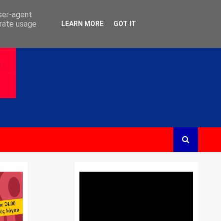
user-agent
erate usage
LEARN MORE
GOT IT