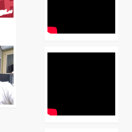
διο
 Έως
 Λόγου