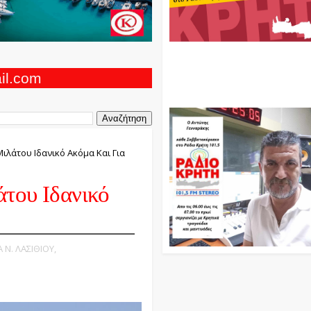
Ο Αντώνης Γενναράκης Στο Ρά
Κρήτη Κάθε Βράδυ Απο Τις 10
Τις 12 Με Θεματικές Εκπομπές
ail.com
Και Μουσικής
Μιλάτου Ιδανικό Ακόμα Και Για
του Ιδανικό
 Ν. ΛΑΣΙΘΙΟΥ,