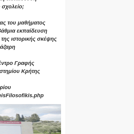
ο σχολείο;
ας του μαθήματος
βάθμια εκπαίδευση
της ιστορικής σκέψης
άζαρη
έντρο Γραφής
στημίου Κρήτης
ρίου
isFilosofikis.php