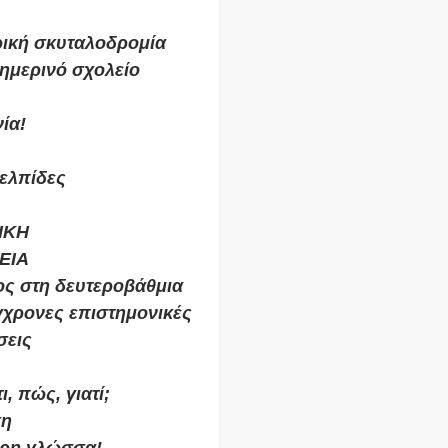
ρική σκυταλοδρομία
σημερινό σχολείο
ία!
 ελπίδες
ΙΚΗ
ΕΙΑ
ος στη δευτεροβάθμια
γχρονες επιστημονικές
σεις
, πώς, γιατί;
κη