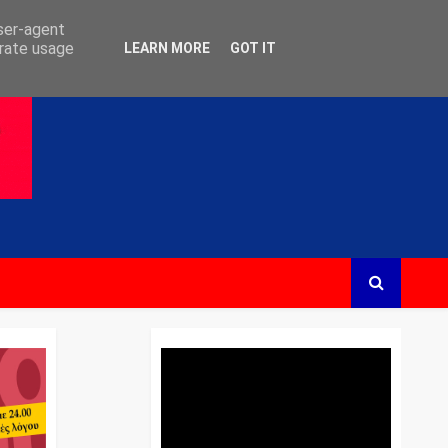
user-agent
erate usage
LEARN MORE
GOT IT