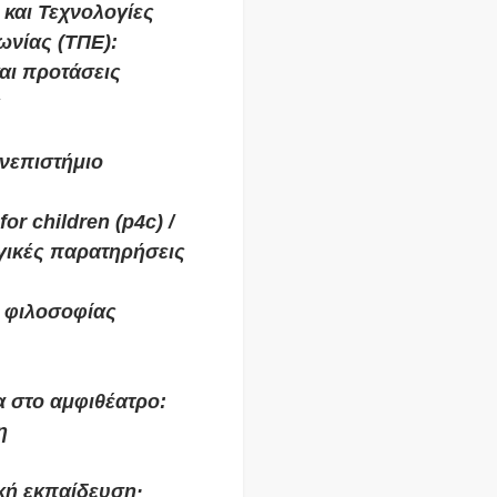
και Τεχνολογίες
ωνίας (ΤΠΕ):
αι προτάσεις
ς
ανεπιστήμιο
or children (p4c) /
ωγικές παρατηρήσεις
 φιλοσοφίας
α στο αμφιθέατρο:
η
ική εκπαίδευση·