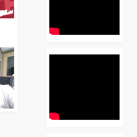
διο
 Έως
 Λόγου