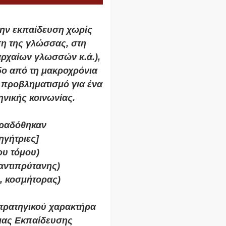
την εκπαίδευση χωρίς
η της γλώσσας, στη
αρχαίων γλωσσών κ.ά.),
οδο από τη μακροχρόνια
ν προβληματισμό για ένα
ηνικής κοινωνίας.
αραδόθηκαν
ηγήτριες]
ου τόμου)
αντιπρύτανης)
, κοσμήτορας)
τρατηγικού χαρακτήρα
μιας Εκπαίδευσης