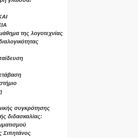
ερη γλώσσα!
ΚΑΙ
ΙΑ
μάθημα της λογοτεχνίας
διαλογικότητας
κπαίδευση
μετάβαση
στήμιο
η
σμικής συγκρότησης
ής διδασκαλίας:
μματισμού
ς Σιπητάνος