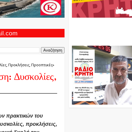
Ο Αντώνης Γενναράκης Στο Ρά
Κρήτη Κάθε Βράδυ Απο Τις 10
Τις 12 Με Θεματικές Εκπομπές
ail.com
Και Μουσικής
λίες, Προκλήσεις, Προοπτικές»
ση: Δυσκολίες,
ων πρακτικών του
υσκολίες, προκλήσεις,