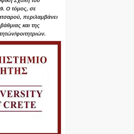
οφική Σχολή του
9. Ο τόμος, σε
ατσαρού, περιλαμβάνει
βάθμιας και της
τητών/φοιτητριών.