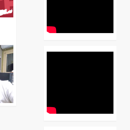
διο
 Έως
 Λόγου