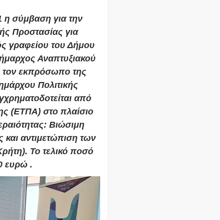
1 η σύμβαση για την
κής Προστασίας για
ός γραφείου του Δήμου
δήμαρχος Αναπτυξιακού
 τον εκπρόσωπο της
δημάρχου Πολιτικής
γχρηματοδοτείται από
ς (ΕΤΠΑ) στο πλαίσιο
εραιότητας: Βιώσιμη
 και αντιμετώπιση των
ρήτη). Το τελικό ποσό
0 ευρώ .