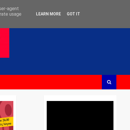
user-agent
erate usage
LEARN MORE
GOT IT