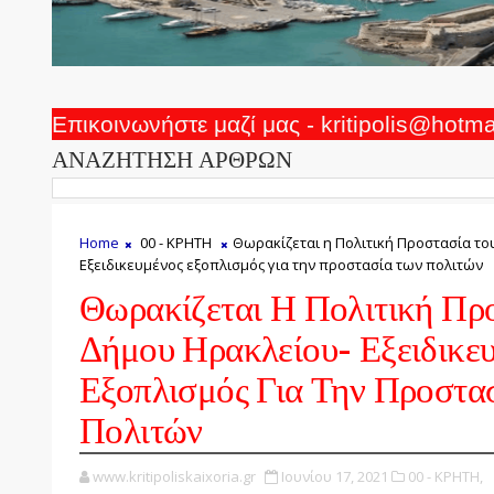
Επικοινωνήστε μαζί μας - kritipolis@hotm
ΑΝΑΖΗΤΗΣΗ ΑΡΘΡΩΝ
Home
00 - ΚΡΗΤΗ
Θωρακίζεται η Πολιτική Προστασία το
Εξειδικευμένος εξοπλισμός για την προστασία των πολιτών
Θωρακίζεται Η Πολιτική Πρ
Δήμου Ηρακλείου- Εξειδικε
Εξοπλισμός Για Την Προστα
Πολιτών
www.kritipoliskaixoria.gr
Ιουνίου 17, 2021
00 - ΚΡΗΤΗ,