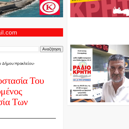
Ο Αντώνης Γενναράκης Στο Ρά
Κρήτη Κάθε Βράδυ Απο Τις 10
Τις 12 Με Θεματικές Εκπομπές
ail.com
Και Μουσικής
υ Δήμου Ηρακλείου-
οστασία Του
υμένος
σία Των