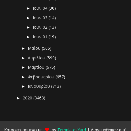
Ιουν 04
(30)
►
Ιουν 03
(14)
►
Ιουν 02
(13)
►
Ιουν 01
(19)
►
Μαΐου
(565)
►
Απριλίου
(599)
►
Μαρτίου
(675)
►
Φεβρουαρίου
(657)
►
Ιανουαρίου
(713)
►
2020
(3463)
►
Κατασκευασμένο με
by
TemplatesYard
| Διανεμήθηκαν από