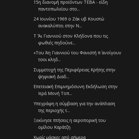
15η διανομή προϊόντων ΤΕΒΑ - είδη
παντοπωλείου στο...
24 Ιουνίου 1969 ο Ζάκ υβ Κουστώ
ανακαλύπτει στην Ν...
Τ ’Άι Γιαννιού στον Κλήδονα που τις
φωθιές πηδούνε...
«Του Άη Γιαννιού του Φανιστή π΄ ανοίγουν
τσοι κληδ...
Συμμετοχή της Περιφέρειας Κρήτης στην
ψηφιακή Διαδ...
Επετειακή Επιμνημόσυνη Εκδήλωση στην
Ιερά Μονή Τοπ...
Υπεγράφη η σύμβαση για την ανάπλαση
της περιοχής τ...
Ξεκίνησε πτήσεις η αεροπορική του
ομίλου Καράτζη
Χωρίς μάσκες από σήμερα