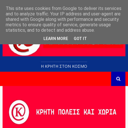
This site uses cookies from Google to deliver its services
and to analyze traffic. Your IP address and user-agent are
shared with Google along with performance and security
metrics to ensure quality of service, generate usage
statistics, and to detect and address abuse.
LEARN MORE
GOT IT
Η ΚΡΗΤΗ ΣΤΟN KOΣΜΟ