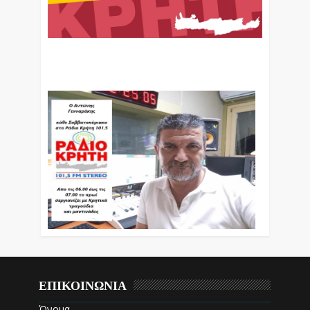
Ο Αντώνης Γενναράκης Στο Ράδιο Κρήτη Κάθε
Βράδυ Απο Τις 10 Έως Τις 12 Με Θεματικές
Εκπομπές Λόγου Και Μουσικής
ΕΠΙΚΟΙΝΩΝΙΑ
Όνομα