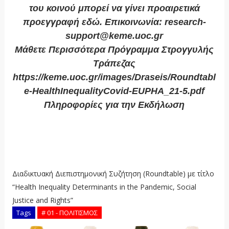
του κοινού μπορεί να γίνει προαιρετικά
προεγγραφή εδώ. Επικοινωνία: research-
support@keme.uoc.gr
Μάθετε Περισσότερα Πρόγραμμα Στρογγυλής
Τράπεζας
https://keme.uoc.gr/images/Draseis/Roundtabl
e-HealthInequalityCovid-EUPHA_21-5.pdf
Πληροφορίες για την Εκδήλωση
https://keme.uoc.gr/index.php/el/component/k
2/item/630-interdisciplinary-roundtable-health-
inequality-determinants-in-the-pandemic-
social-justice-and-rights
Διαδικτυακή Διεπιστημονική Συζήτηση (Roundtable) με τίτλο
“Health Inequality Determinants in the Pandemic, Social
Justice and Rights”
Tags
# 01 - ΠΟΛΙΤΙΣΜΟΣ