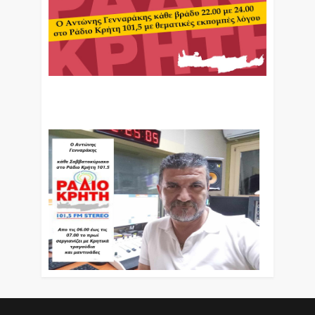
Ο Αντώνης Γενναράκης Στο Ράδιο Κρήτη Κάθε
Βράδυ Απο Τις 10 Έως Τις 12 Με Θεματικές
Εκπομπές Λόγου Και Μουσικής