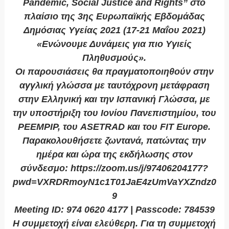
Pandemic, Social Justice and Rights” στο
πλαίσιο της 3ης Ευρωπαϊκής Εβδομάδας
Δημόσιας Υγείας 2021 (17-21 Μαΐου 2021)
«Ενώνουμε Δυνάμεις για πιο Υγιείς
Πληθυσμούς».
Οι παρουσιάσεις θα πραγματοποιηθούν στην
αγγλική γλώσσα με ταυτόχρονη μετάφραση
στην Ελληνική και την Ισπανική Γλώσσα, με
την υποστήριξη του Ιονίου Πανεπιστημίου, του
PEEMPIP, του ASETRAD και του FIT Europe.
Παρακολουθήσετε ζωντανά, πατώντας την
ημέρα και ώρα της εκδήλωσης στον
σύνδεσμο: https://zoom.us/j/97406204177?
pwd=VXRDRmoyN1c1T01JaE4zUmVaYXZndz0
9
Meeting ID: 974 0620 4177 | Passcode: 784539
Η συμμετοχή είναι ελεύθερη. Για τη συμμετοχή