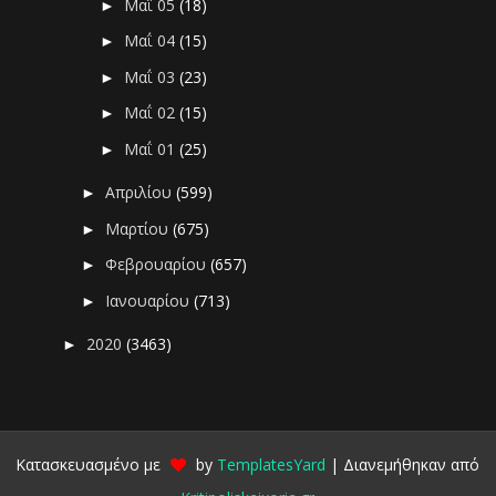
Μαΐ 05
(18)
►
Μαΐ 04
(15)
►
Μαΐ 03
(23)
►
Μαΐ 02
(15)
►
Μαΐ 01
(25)
►
Απριλίου
(599)
►
Μαρτίου
(675)
►
Φεβρουαρίου
(657)
►
Ιανουαρίου
(713)
►
2020
(3463)
►
Κατασκευασμένο με
by
TemplatesYard
| Διανεμήθηκαν από