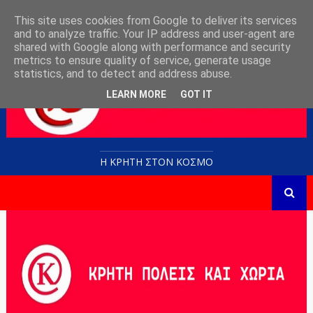
This site uses cookies from Google to deliver its services
and to analyze traffic. Your IP address and user-agent are
shared with Google along with performance and security
metrics to ensure quality of service, generate usage
statistics, and to detect and address abuse.
LEARN MORE
GOT IT
Η ΚΡΗΤΗ ΣΤΟN KOΣΜΟ