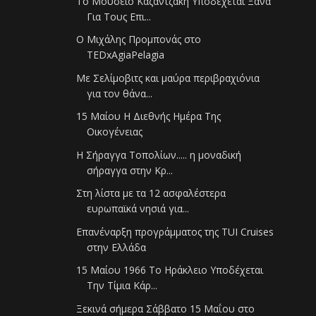
Το Μουσείο Καζαντζάκη Υποδέχεται Ξανά
Για Τους Επι...
Ο Μιχάλης Προμπονάς στο
TEDxAgiaPelagia
Με Σελίμοβιτς και μαύρα περιβραχιόνια
για τον θάνα...
15 Μαίου Η Διεθνής Ημέρα Της
Οικογένειας
Η Σήραγγα Τοπολίων..... η μοναδική
σήραγγα στην Κρ...
Στη λίστα με τα 12 ασφαλέστερα
ευρωπαϊκά νησιά για...
Επανέναρξη προγράμματος της TUI Cruises
στην Ελλάδα
15 Μαίου 1966 Το Ηράκλειο Υποδέχεται
Την Τίμια Κάρ...
Ξεκινά σήμερα Σάββατο 15 Μαΐου στο