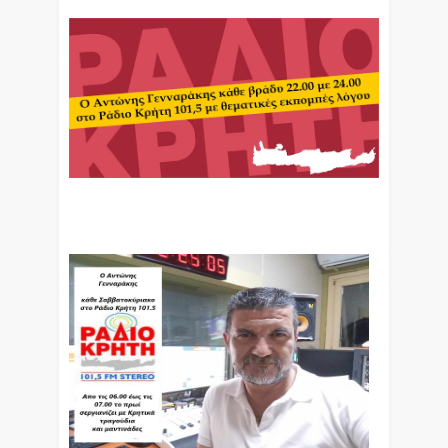
Ο Αντώνης Γενναράκης Στο Ράδιο Κρήτη Κάθε
Βράδυ Απο Τις 10 Έως Τις 12 Με Θεματικές
Εκπομπές Λόγου Και Μουσικής