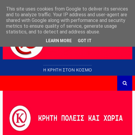
This site uses cookies from Google to deliver its services
and to analyze traffic. Your IP address and user-agent are
shared with Google along with performance and security
metrics to ensure quality of service, generate usage
statistics, and to detect and address abuse.
LEARN MORE
GOT IT
Η ΚΡΗΤΗ ΣΤΟN KOΣΜΟ