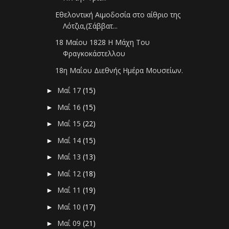
Εθελοντική Αιμοδοσία στο αίθριο της
Λότζια,(Σάββατ...
18 Μαίου 1828 Η Μάχη Του
Φραγκοκάστελλου
18η Μαΐου Διεθνής Ημέρα Μουσείων.
Μαΐ 17
(15)
►
Μαΐ 16
(15)
►
Μαΐ 15
(22)
►
Μαΐ 14
(15)
►
Μαΐ 13
(13)
►
Μαΐ 12
(18)
►
Μαΐ 11
(19)
►
Μαΐ 10
(17)
►
Μαΐ 09
(21)
►