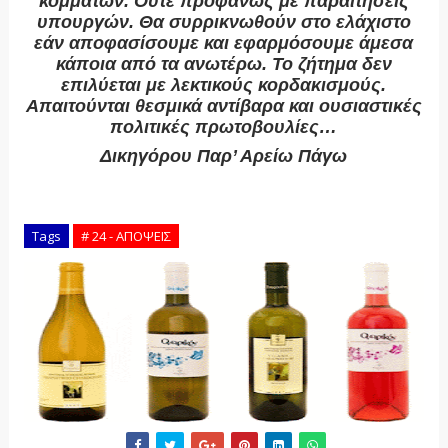
κομμάτων. Ούτε προφανώς με παραιτήσεις
υπουργών. Θα συρρικνωθούν στο ελάχιστο
εάν αποφασίσουμε και εφαρμόσουμε άμεσα
κάποια από τα ανωτέρω. Το ζήτημα δεν
επιλύεται με λεκτικούς κορδακισμούς.
Απαιτούνται θεσμικά αντίβαρα και ουσιαστικές
πολιτικές πρωτοβουλίες…
Δικηγόρου Παρ’ Αρείω Πάγω
www
.
alf
.
gr
Tags
# 24 - ΑΠΟΨΕΙΣ