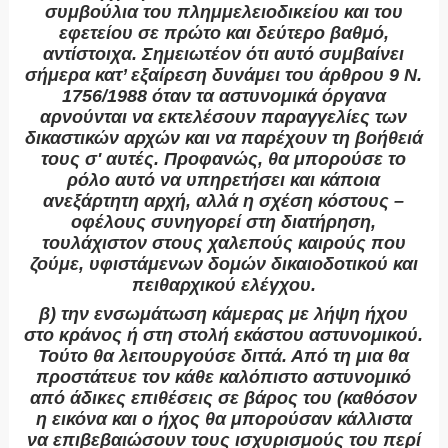
συμβούλια του πλημμελειοδικείου και του
εφετείου σε πρώτο και δεύτερο βαθμό,
αντίστοιχα. Σημειωτέον ότι αυτό συμβαίνει
σήμερα κατ’ εξαίρεση δυνάμει του άρθρου 9 Ν.
1756/1988 όταν τα αστυνομικά όργανα
αρνούνται να εκτελέσουν παραγγελίες των
δικαστικών αρχών και να παρέχουν τη βοήθειά
τους σ' αυτές. Προφανώς, θα μπορούσε το
ρόλο αυτό να υπηρετήσει και κάποια
ανεξάρτητη αρχή, αλλά η σχέση κόστους –
οφέλους συνηγορεί στη διατήρηση,
τουλάχιστον στους χαλεπούς καιρούς που
ζούμε, υφιστάμενων δομών δικαιοδοτικού και
πειθαρχικού ελέγχου.
β) την ενσωμάτωση κάμερας με λήψη ήχου
στο κράνος ή στη στολή εκάστου αστυνομικού.
Τούτο θα λειτουργούσε διττά. Από τη μια θα
προστάτευε τον κάθε καλόπιστο αστυνομικό
από άδικες επιθέσεις σε βάρος του (καθόσον
η εικόνα και ο ήχος θα μπορούσαν κάλλιστα
να επιβεβαιώσουν τους ισχυρισμούς του περί