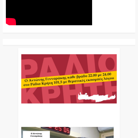
Ο Αντώνης Γενναράκης Στο Ράδιο Κρήτη Κάθε
Βράδυ Απο Τις 10 Έως Τις 12 Με Θεματικές
Εκπομπές Λόγου Και Μουσικής