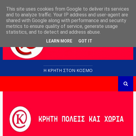
This site uses cookies from Google to deliver its services
and to analyze traffic. Your IP address and user-agent are
shared with Google along with performance and security
metrics to ensure quality of service, generate usage
statistics, and to detect and address abuse.
LEARN MORE
GOT IT
Η ΚΡΗΤΗ ΣΤΟN KOΣΜΟ