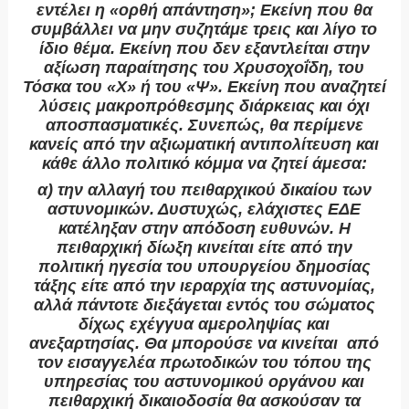
εντέλει η «ορθή απάντηση»; Εκείνη που θα
συμβάλλει να μην συζητάμε τρεις και λίγο το
ίδιο θέμα. Εκείνη που δεν εξαντλείται στην
αξίωση παραίτησης του Χρυσοχοΐδη, του
Τόσκα του «Χ» ή του «Ψ». Εκείνη που αναζητεί
λύσεις μακροπρόθεσμης διάρκειας και όχι
αποσπασματικές. Συνεπώς, θα περίμενε
κανείς από την αξιωματική αντιπολίτευση και
κάθε άλλο πολιτικό κόμμα να ζητεί άμεσα:
α) την αλλαγή του πειθαρχικού δικαίου των
αστυνομικών. Δυστυχώς, ελάχιστες ΕΔΕ
κατέληξαν στην απόδοση ευθυνών. Η
πειθαρχική δίωξη κινείται είτε από την
πολιτική ηγεσία του υπουργείου δημοσίας
τάξης είτε από την ιεραρχία της αστυνομίας,
αλλά πάντοτε διεξάγεται εντός του σώματος
δίχως εχέγγυα αμεροληψίας και
ανεξαρτησίας. Θα μπορούσε να κινείται
από
τον εισαγγελέα πρωτοδικών του τόπου της
υπηρεσίας του αστυνομικού οργάνου και
πειθαρχική δικαιοδοσία θα ασκούσαν τα