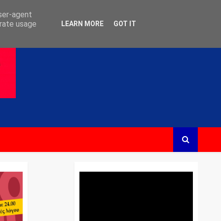
user-agent
erate usage
LEARN MORE
GOT IT