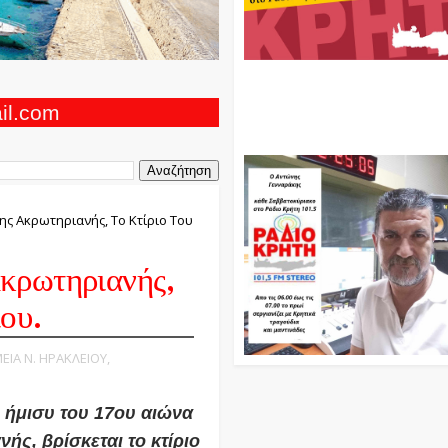
Ο Αντώνης Γενναράκης Στο Ρά
Κρήτη Κάθε Βράδυ Απο Τις 10
Τις 12 Με Θεματικές Εκπομπές
ail.com
Και Μουσικής
ης Ακρωτηριανής, Το Κτίριο Του
κρωτηριανής,
ου.
ΕΙΑ Ν. ΗΡΑΚΛΕΙΟΥ,
 ήμισυ του 17ου αιώνα
ς, βρίσκεται το κτίριο