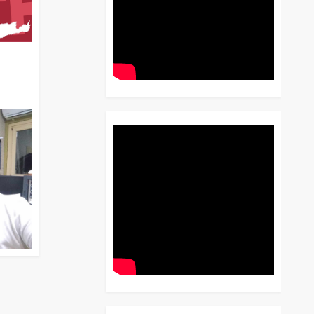
διο
 Έως
 Λόγου