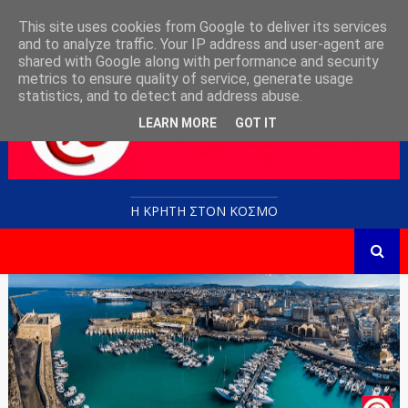
This site uses cookies from Google to deliver its services
and to analyze traffic. Your IP address and user-agent are
shared with Google along with performance and security
metrics to ensure quality of service, generate usage
statistics, and to detect and address abuse.
LEARN MORE
GOT IT
Η ΚΡΗΤΗ ΣΤΟN KOΣΜΟ