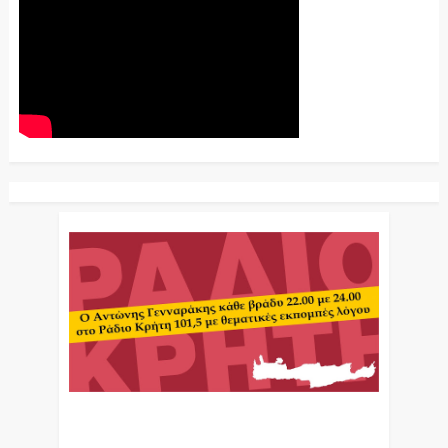
Ο Αντώνης Γενναράκης Στο Ράδιο Κρήτη Κάθε
Βράδυ Απο Τις 10 Έως Τις 12 Με Θεματικές
Εκπομπές Λόγου Και Μουσικής