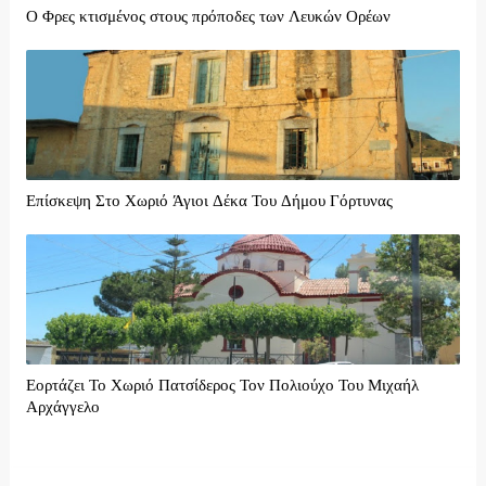
Ο Φρες κτισμένος στους πρόποδες των Λευκών Ορέων
Επίσκεψη Στο Χωριό Άγιοι Δέκα Του Δήμου Γόρτυνας
Εορτάζει Το Χωριό Πατσίδερος Τον Πολιούχο Του Μιχαήλ
Αρχάγγελο