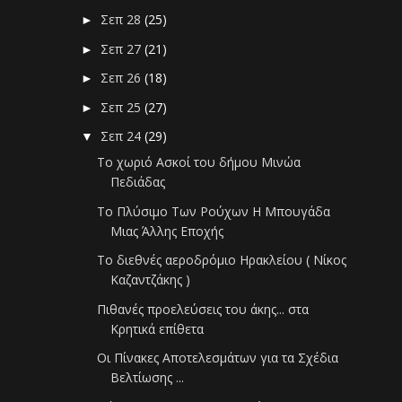
Σεπ 28
(25)
►
Σεπ 27
(21)
►
Σεπ 26
(18)
►
Σεπ 25
(27)
►
Σεπ 24
(29)
▼
Το χωριό Ασκοί του δήμου Μινώα
Πεδιάδας
Το Πλύσιμο Των Ρούχων Η Μπουγάδα
Μιας Άλλης Εποχής
Το διεθνές αεροδρόμιο Ηρακλείου ( Νίκος
Καζαντζάκης )
Πιθανές προελεύσεις του άκης... στα
Κρητικά επίθετα
Οι Πίνακες Αποτελεσμάτων για τα Σχέδια
Βελτίωσης ...