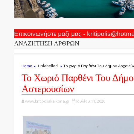
Επικοινωνήστε μαζί μας - kritipolis@hotm
ΑΝΑΖΗΤΗΣΗ ΑΡΘΡΩΝ
Home
Unlabelled
Το χωριό Παρθένι Του Δήμου Αρχανώ
Το Χωριό Παρθένι Του Δήμ
Αστερουσίων
www.kritipoliskaixoria.gr
Ιουλίου 11, 2020