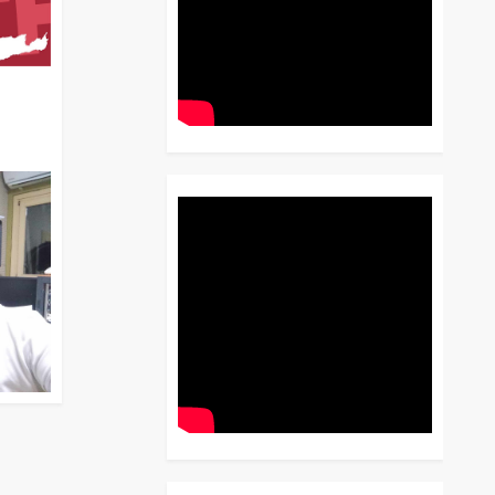
διο
 Έως
 Λόγου