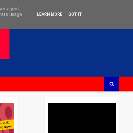
user-agent
erate usage
LEARN MORE
GOT IT