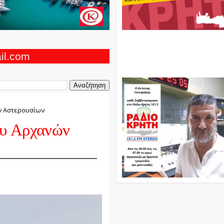
Ο Αντώνης Γενναράκης Στο Ρά
Κρήτη Κάθε Βράδυ Απο Τις 10
Τις 12 Με Θεματικές Εκπομπές
ail.com
Και Μουσικής
ν Αστερουσίων
ου Αρχανών