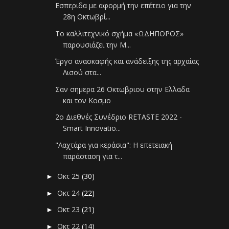
Εσπεριδα με αφορμή την επέτειο για την
28η Οκτωβρί...
Το καλλιτεχνικό σχήμα «ΩΔΗΠΟΡΟΣ»
παρουσιάζει την Μ...
Έργο ανασκαφής και ανάδειξης της αρχαίας
Λισού στα...
Σαν σημερα 26 Οκτωβριου στην Ελλαδα
και τον Κοσμο
2ο Διεθνές Συνέδριο RETASTE 2022 -
Smart Innovatio...
"Λαχτάρα για κεράσια": Η επετειακή
παράσταση για τ...
Οκτ 25
(30)
►
Οκτ 24
(22)
►
Οκτ 23
(21)
►
Οκτ 22
(14)
►