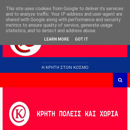
This site uses cookies from Google to deliver its services
and to analyze traffic. Your IP address and user-agent are
shared with Google along with performance and security
metrics to ensure quality of service, generate usage
statistics, and to detect and address abuse.
LEARN MORE
GOT IT
Η ΚΡΗΤΗ ΣΤΟN KOΣΜΟ