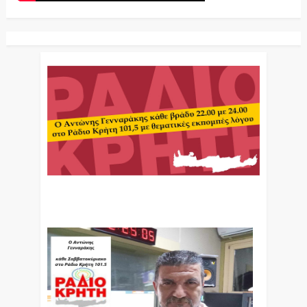
Ο Αντώνης Γενναράκης Στο Ράδιο Κρήτη Κάθε
Βράδυ Απο Τις 10 Έως Τις 12 Με Θεματικές
Εκπομπές Λόγου Και Μουσικής