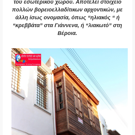
του εσωτερικού χώρου. Αποτελεί στοιχείο
πολλών βορειοελλαδίτικων αρχοντικών, με
άλλη ίσως ονομασία, όπως “ηλιακός “ ή
“κρεββάτα” στα Γιάννενα, ή “λιακωτό” στη
Βέροια.