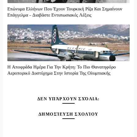
Επώνυμα Ελλήνων Που Έχουν Τουρκική Ρίζα Και Σημαίνουν
Επάγγελμα – Διαβάστε Εντυπωσιακές Λέξεις
Η Αποφράδα Ημέρα Για Την Κρήτη: Το Πιο Θανατηφόρο
Αεροπορικό Δυστύχημα Στην Ιστορία Της Ολυμπιακής
ΔΕΝ ΥΠΆΡΧΟΥΝ ΣΧΌΛΙΑ:
ΔΗΜΟΣΊΕΥΣΗ ΣΧΟΛΊΟΥ