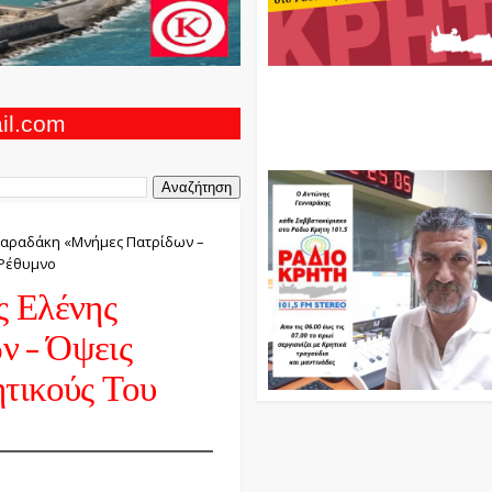
Ο Αντώνης Γενναράκης Στο Ρά
Κρήτη Κάθε Βράδυ Απο Τις 10
Τις 12 Με Θεματικές Εκπομπές
ail.com
Και Μουσικής
Ψαραδάκη «Μνήμες Πατρίδων –
 Ρέθυμνο
ς Ελένης
 – Όψεις
τικούς Του