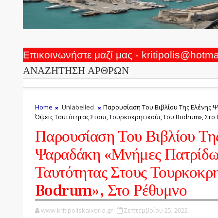
Επικοινωνήστε μαζί μας - kritipolis@hotm
ΑΝΑΖΗΤΗΣΗ ΑΡΘΡΩΝ
Home
Unlabelled
Παρουσίαση Του Βιβλίου Της Ελένης 
Όψεις Ταυτότητας Στους Τουρκοκρητικούς Του Bodrum», Στο
Παρουσίαση Του Βιβλίου Τη
Ψαραδάκη «Μνήμες Πατρίδων
Ταυτότητας Στους Τουρκοκρη
Bodrum», Στο Ρέθυμνο
www.kritipoliskaixoria.gr
Σεπτεμβρίου 25, 2022