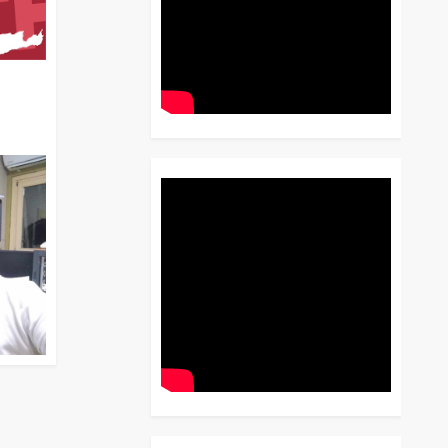
διο
 Έως
 Λόγου