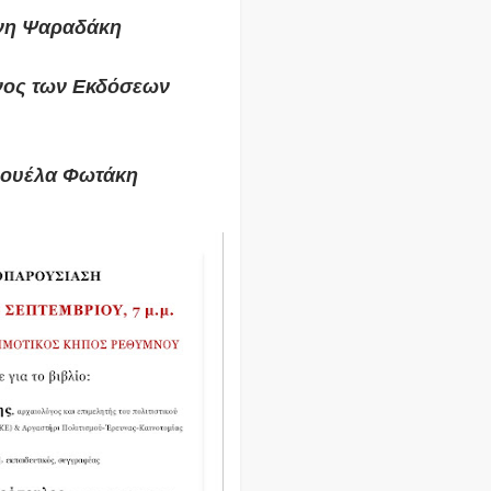
ένη Ψαραδάκη
υνος των Εκδόσεων
νουέλα Φωτάκη