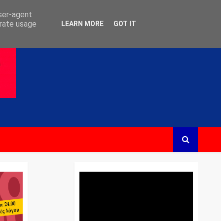
user-agent
erate usage
LEARN MORE
GOT IT