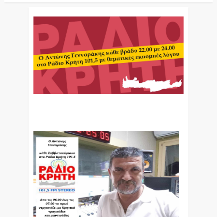
Ο Αντώνης Γενναράκης Στο Ράδιο Κρήτη Κάθε
Βράδυ Απο Τις 10 Έως Τις 12 Με Θεματικές
Εκπομπές Λόγου Και Μουσικής