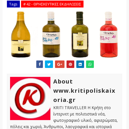
Tags
# 42 - ΘΡΗΣΚΕΥΤΙΚΕΣ ΕΚΔΗΛΩΣΕΙΣ
About
www.kritipoliskaix
oria.gr
KRITI TRAVELLER Η Κρήτη στο
ίντερνετ με πολιτιστικά νέα,
φωτογραφικό υλικό, αφιερώματα,
πόλεις και χωριά, Άνθρωποι, λαογραφικά και ιστορικά