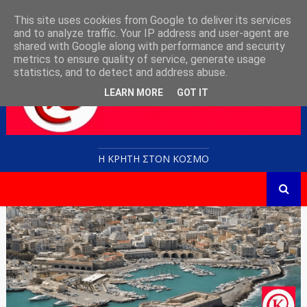
This site uses cookies from Google to deliver its services
and to analyze traffic. Your IP address and user-agent are
shared with Google along with performance and security
metrics to ensure quality of service, generate usage
statistics, and to detect and address abuse.
LEARN MORE
GOT IT
Η ΚΡΗΤΗ ΣΤΟN KOΣΜΟ