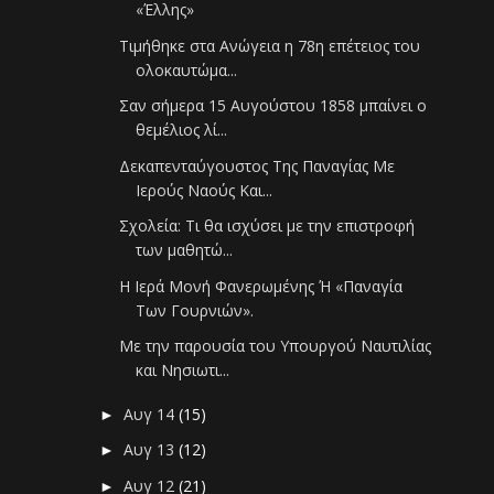
«Έλλης»
Τιμήθηκε στα Ανώγεια η 78η επέτειος του
ολοκαυτώμα...
Σαν σήμερα 15 Αυγούστου 1858 μπαίνει ο
θεμέλιος λί...
Δεκαπενταύγουστος Της Παναγίας Με
Ιερούς Ναούς Και...
Σχολεία: Τι θα ισχύσει με την επιστροφή
των μαθητώ...
Η Ιερά Μονή Φανερωμένης Ή «Παναγία
Των Γουρνιών».
Με την παρουσία του Υπουργού Ναυτιλίας
και Νησιωτι...
Αυγ 14
(15)
►
Αυγ 13
(12)
►
Αυγ 12
(21)
►