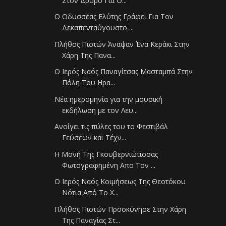
Στον Δρόμο Για Ο...
Ο Οδυσσέας Ελύτης Γράφει Για Τον
Δεκαπενταύγουστο ...
Πλήθος Πιστών Άναψαν Ένα Κεράκι Στην
Χάρη Της Πανα...
Ο Ιερός Ναός Παναγίτσας Μασταμπά Στην
Πόλη Του Ηρα...
Νέα ημερομηνία για την μουσική
εκδήλωση με τον Λευ...
Ανοίγει τις πύλες του το Φεστιβάλ
Γεύσεων και Τέχν...
Η Μονή Της Γκουβερνιώτισσας
Φωτογραφημένη Απο Τον ...
Ο Ιερός Ναός Κοιμήσεως Της Θεοτόκου
Νότια Από Το Χ...
Πλήθος Πιστών Προσκύνησε Στην Χάρη
Της Παναγίας Στ...