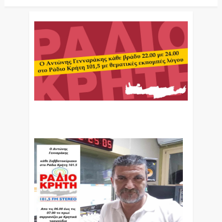
Ο Αντώνης Γενναράκης Στο Ράδιο Κρήτη Κάθε
Βράδυ Απο Τις 10 Έως Τις 12 Με Θεματικές
Εκπομπές Λόγου Και Μουσικής