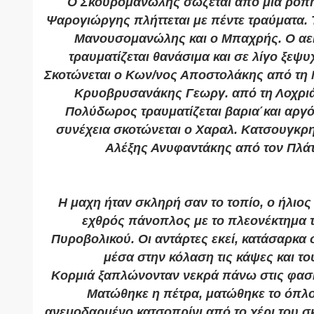
Ο Σκουρομανώλης σώζεται από μια ροπή
Ψαρογιώργης πλήττεται με πέντε τραύματα. 
Μανουσομανώλης και ο Μπαχρής. Ο αε
τραυματίζεται θανάσιμα και σε λίγο ξεψ
Σκοτώνεται ο Κων/νος Αποστολάκης από τη Μ
Κρυοβρυσανάκης Γεωργ. από τη Λοχριά
Πολύδωρος τραυματίζεται βαρια΄και αργό
συνέχεια σκοτώνεται ο Χαραλ. Κατσουγκρη
Αλέξης Ανυφαντάκης από τον Πλά
Η μαχη ήταν σκληρή σαν το τοπίο, ο ήλιος 
εχθρός πάνοπλος με το πλεονέκτημα τ
Πυροβολικού. Οι αντάρτες εκεί, κατάσαρκα σ
μέσα στην κόλαση τις κάψες και το
Κορμιά ξαπλώνονταν νεκρά πάνω στις φασκο
Ματώθηκε η πέτρα, ματώθηκε το όπλο,
ανεμοδαρμένο κατσοπρίνι από το χέρι του σ