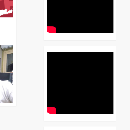
διο
 Έως
 Λόγου