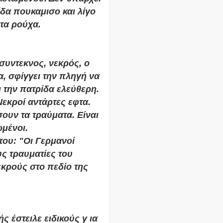
ίδα πουκαμισο και λίγο
 τα ρούχα.
συντεκνος, νεκρός, ο
, σφίγγει την πληγή να
ι την πατρίδα ελεύθερη.
Νεκροί αντάρτες εφτα.
υν τα τραύματα. Είναι
ωμένοι.
του: "Οι Γερμανοί
ς τραυματίες του
εκρούς στο πεδίο της
 έστειλε ειδικούς γ ια