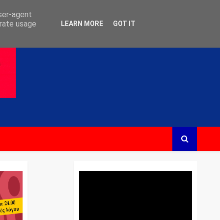
user-agent
erate usage
LEARN MORE
GOT IT