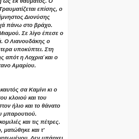
 ως εκ θαύματος. Ο
Τραυματίζεται επίσης, ο
ίμνηστος Διονύσης
υχά πάνω στο βράχο.
ιαμού. Σε λίγο έπεσε ο
. Ο Λιανουδάκης ο
τερα υποκύπτει. Στη
ς απότ η Λοχρια΄και ο
τανο Αμαρίου.
καυτός σα Καμίνι κι ο
ου κλοιού και του
τον ήλιο και το θάνατο
υ μπαρουτιού.
μιλιές και τις πέτρες.
 ματώθηκε και τ'
κοτωμένου. Δεν υπάρχει