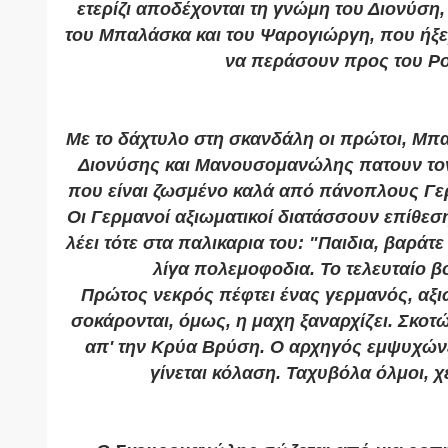
ετερίζι αποδέχονται τη γνώμη του Διονύσ
του Μπαλάσκα και του Ψαρογιώργη, που ήξε
να περάσουν προς του Ρ
Με το δάχτυλο στη σκανδάλη οι πρώτοι, Μπ
Διονύσης και Μανουσομανώλης πατουν το
που είναι ζωσμένο καλά από πάνοπλους Γε
Οι Γερμανοί αξιωματικοί διατάσσουν επίθεσ
λέει τότε στα παλικαρια του: "Παιδια, βαράτ
λίγα πολεμοφοδια. Το τελευταίο βο
Πρώτος νεκρός πέφτει ένας γερμανός, αξι
σοκάρονται, όμως, η μαχη ξαναρχίζει. Σκοτώ
απ' την Κρύα Βρύση. Ο αρχηγός εμψυχώνει
γίνεται κόλαση. Ταχυβόλα όλμοι, χ