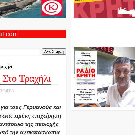
Ο Αντώνης Γενναράκης Στο Ρά
Κρήτη Κάθε Βράδυ Απο Τις 10
Τις 12 Με Θεματικές Εκπομπές
ail.com
Και Μουσικής
Τραχήλι
 Στο Τραχήλι
 ΣΗΜΕΡΑ,
 για τους Γερμανούς και
α εκτεταμένη επιχείρηση
αντάρτικο της περιοχής
πό την αντικατασκοπία