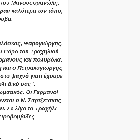
η, του Μανουσομανώλη,
ραν καλύτερα τον τόπο,
ούβα.
αλάσκας, Ψαρογιώργης,
ν Πόρο του Τραχηλιού
ρμανους και πολυβόλα.
η και ο Πετρακογιωργης
ε στο ψαχνό γιατί έχουμε
λι δικό σας".
ωματικός. Οι Γερμανοί
νεται ο Ν. Σαρτζετάκης
. Σε λίγο το Τραχήλι
ειροβομβίδες.