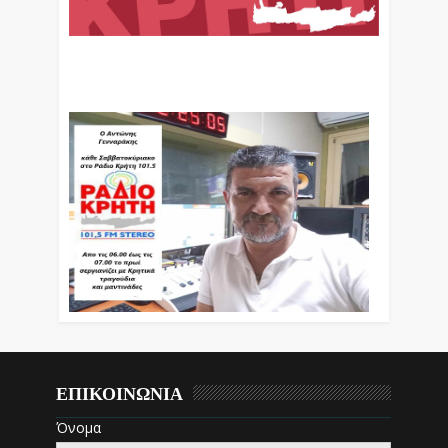
Ο Αντώνης Γενναράκης Στο Ράδιο Κρήτη Κάθε
Βράδυ Απο Τις 10 Έως Τις 12 Με Θεματικές
Εκπομπές Λόγου Και Μουσικής
ΕΠΙΚΟΙΝΩΝΙΑ
Όνομα