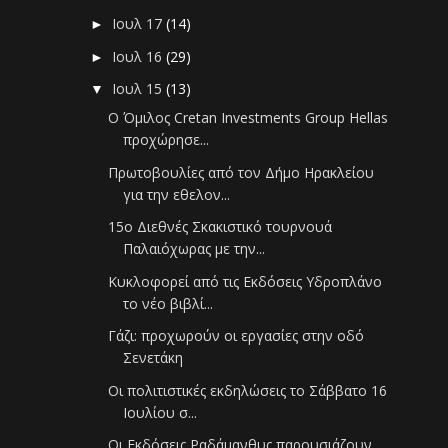
Ιουλ 17
(14)
►
Ιουλ 16
(29)
►
Ιουλ 15
(13)
▼
Ο Όμιλος Cretan Investments Group Hellas
προχώρησε...
Πρωτοβουλίες από τον Δήμο Ηρακλείου
για την εθελον...
15ο Διεθνές Σκακιστικό τουρνουά
Παλαιόχωρας με την...
Κυκλοφορεί από τις Εκδόσεις Υδροπλάνο
το νέο βιβλί...
Γάζι: προχωρούν οι εργασίες στην οδό
Σενετάκη
Οι πολιτιστικές εκδηλώσεις το Σάββατο 16
Ιουλίου σ...
Οι Εκδόσεις Ραδάμανθυς παρουσιάζουν