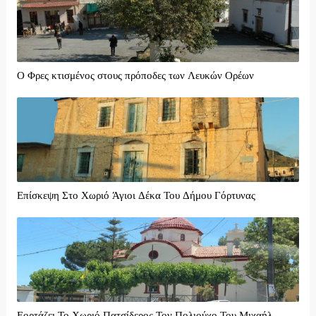
Ο Φρες κτισμένος στους πρόποδες των Λευκών Ορέων
Επίσκεψη Στο Χωριό Άγιοι Δέκα Του Δήμου Γόρτυνας
Εορτάζει Το Χωριό Πατσίδερος Τον Πολιούχο Του Μιχαήλ