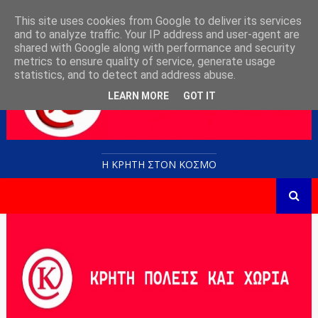
This site uses cookies from Google to deliver its services
and to analyze traffic. Your IP address and user-agent are
shared with Google along with performance and security
metrics to ensure quality of service, generate usage
statistics, and to detect and address abuse.
LEARN MORE
GOT IT
Η ΚΡΗΤΗ ΣΤΟN KOΣΜΟ