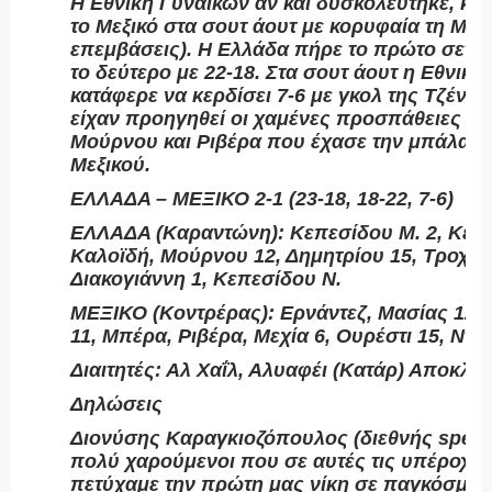
Η Εθνική Γυναικών αν και δυσκολεύτηκε, κατ
το Μεξικό στα σουτ άουτ με κορυφαία τη Μά
επεμβάσεις). Η Ελλάδα πήρε το πρώτο σετ μ
το δεύτερο με 22-18. Στα σουτ άουτ η Εθνική
κατάφερε να κερδίσει 7-6 με γκολ της Τζένη 
είχαν προηγηθεί οι χαμένες προσπάθειες α
Μούρνου και Ριβέρα που έχασε την μπάλα στ
Μεξικού.
ΕΛΛΑΔΑ – ΜΕΞΙΚΟ 2-1 (23-18, 18-22, 7-6)
ΕΛΛΑΔΑ (Καραντώνη): Κεπεσίδου Μ. 2, Κερλί
Καλοϊδή, Μούρνου 12, Δημητρίου 15, Τροχίδ
Διακογιάννη 1, Κεπεσίδου Ν.
ΜΕΞΙΚΟ (Κοντρέρας): Ερνάντεζ, Μασίας 12,
11, Μπέρα, Ριβέρα, Μεχία 6, Ουρέστι 15, Ντε
Διαιτητές: Αλ Χαΐλ, Αλυαφέι (Κατάρ) Αποκλει
Δηλώσεις
Διονύσης Καραγκιοζόπουλος (διεθνής special
πολύ χαρούμενοι που σε αυτές τις υπέροχες
πετύχαμε την πρώτη μας νίκη σε παγκόσμιο