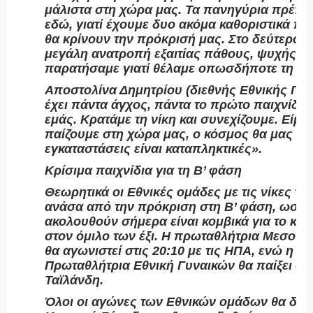
μάλιστα στη χώρα μας. Τα πανηγύρια πρέπε
εδώ, γιατί έχουμε δυο ακόμα καθοριστικά παι
θα κρίνουν την πρόκρισή μας. Στο δεύτερο σ
μεγάλη ανατροπή εξαιτίας πάθους, ψυχής κα
παρατήσαμε γιατί θέλαμε οπωσδήποτε τη νίκ
Αποστολίνα Δημητρίου (διεθνής Εθνικής Γυν
έχει πάντα άγχος, πάντα το πρώτο παιχνίδι ε
εμάς. Κρατάμε τη νίκη και συνεχίζουμε. Είμ
παίζουμε στη χώρα μας, ο κόσμος θα μας στηρ
εγκαταστάσεις είναι καταπληκτικές».
Κρίσιμα παιχνίδια για τη Β’ φάση
Θεωρητικά οι Εθνικές ομάδες με τις νίκες το
ανάσα από την πρόκριση στη Β’ φάση, ωστό
ακολουθούν σήμερα είναι κομβικά για το κα
στον όμιλο των έξι. Η πρωταθλήτρια Μεσογε
θα αγωνιστεί στις 20:10 με τις ΗΠΑ, ενώ η Π
Πρωταθλήτρια Εθνική Γυναικών θα παίξει στι
Ταϊλάνδη.
Όλοι οι αγώνες των Εθνικών ομάδων θα διε