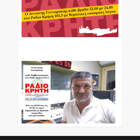
Ο Αντώνης Γενναράκης Στο Ράδιο Κρήτη Κάθε
Βράδυ Απο Τις 10 Έως Τις 12 Με Θεματικές
Εκπομπές Λόγου Και Μουσικής