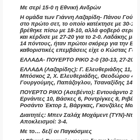
Με σερί 15-0 η Εθνική Ανδρών
Η ομάδα των Γιάννη Λαζαρίδη- Πάνου Γούσιο
στο πρώτο σετ, το οποίο κατέκτησε με 30-13
βρέθηκε πίσω με 18-10, αλλά φοβερό σερί 15
και κέρδισε με 27-20 για το 2-0. Λαδάκης με 
14 πόντους, ήταν πρώτοι σκόρερ για την Εθν
καθοριστικές επεμβάσεις είχε ο Κώστας Γο
ΕΛΛΑΔΑ- ΠΟΥΕΡΤΟ ΡΙΚΟ 2-0 (30-13, 27-20)
ΕΛΛΑΔΑ (Λαζαρίδης): Γ. Ελευθεριάδης 11, Κ
Μπόσκος 2, Χ. Ελευθεριάδης, Θεοδώρου 4, 
Γουργούμης, Παπάζογλου, Τσαναξίδης 14, Μ
ΠΟΥΕΡΤΟ ΡΙΚΟ (Ασεβέντο): Εντουάρντο 2, Γ
Ερνάντες 10, Βάσκες 6, Ροντρίγκες 8, Ριβέρα
Ροσάντο Έκτορ 1, Βάργκας, Γκονζάλες Μανο
Διαιτητές: Μπεν Σαλάχ Μοχάμεντ (ΤΥΝ)-Ντρίσ
Αποκλεισμοί: 3-4.
Με το… δεξί οι Παγκόσμιες