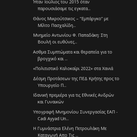
Ήταν Ιούλιος του 2015 όταν
παρουσιάσαμε τις εγκατα...
Θάνος Μικρούτσικος – “Εμπάργκο” με
Μίλτο Πασχαλίδη...
Μνημείο Αντωνίου Φ. Παπαδάκη: Στη
Βουλή οι ευθύνες...
Ασθμα Συμπτώματα και θεραπεία για το
βρογχικό και ...
«Πολιτιστικό Καλοκαίρι 2022» στα Χανιά
Δέσμη Προτάσεων της ΠΕΔ Κρήτης προς το
Υπουργείο Π...
Ιδανική πρεμιέρα για τις Εθνικές Ανδρών
και Γυναικών
Υπογραφή Μνημονίου Συνεργασίας ΕΑΠ -
Cadi Ayyad Un...
Η Γυμνάστρια Ελένη Πετρουλάκη Με
Καταγωγή Απο Τις ...