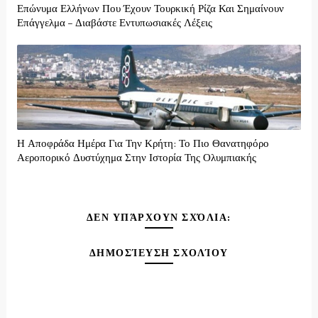
Επώνυμα Ελλήνων Που Έχουν Τουρκική Ρίζα Και Σημαίνουν
Επάγγελμα – Διαβάστε Εντυπωσιακές Λέξεις
Η Αποφράδα Ημέρα Για Την Κρήτη: Το Πιο Θανατηφόρο
Αεροπορικό Δυστύχημα Στην Ιστορία Της Ολυμπιακής
ΔΕΝ ΥΠΆΡΧΟΥΝ ΣΧΌΛΙΑ:
ΔΗΜΟΣΊΕΥΣΗ ΣΧΟΛΊΟΥ