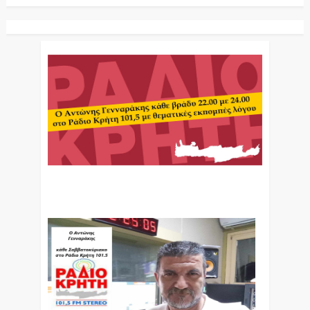
Ο Αντώνης Γενναράκης Στο Ράδιο Κρήτη Κάθε
Βράδυ Απο Τις 10 Έως Τις 12 Με Θεματικές
Εκπομπές Λόγου Και Μουσικής