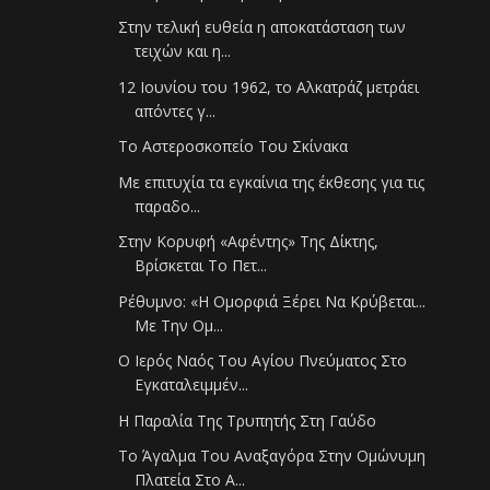
Στην τελική ευθεία η αποκατάσταση των
τειχών και η...
12 Ιουνίου του 1962, το Αλκατράζ μετράει
απόντες γ...
Το Αστεροσκοπείο Του Σκίνακα
Με επιτυχία τα εγκαίνια της έκθεσης για τις
παραδο...
Στην Κορυφή «Αφέντης» Της Δίκτης,
Βρίσκεται Το Πετ...
Ρέθυμνο: «Η Ομορφιά Ξέρει Να Κρύβεται...
Με Την Ομ...
Ο Ιερός Ναός Του Αγίου Πνεύματος Στο
Εγκαταλειμμέν...
Η Παραλία Της Τρυπητής Στη Γαύδο
Το Άγαλμα Του Αναξαγόρα Στην Ομώνυμη
Πλατεία Στο Α...